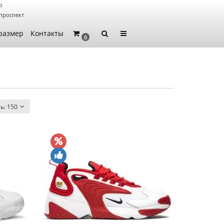
о
проспект
размер
Контакты
0
ть:
150