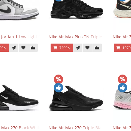
r Jordan 1 Low Light Smoke Grey
Nike Air Max Plus TN Triple Black
Nike Air
90р.
7290р.
1079
r Max 270 Black White
Nike Air Max 270 Triple Black
Nike Air