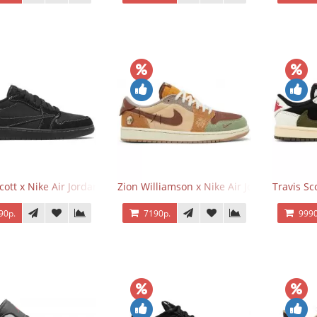
Scott x Nike Air Jordan 1 Retro Low OG SP Black Phantom
Zion Williamson x Nike Air Jordan 1 Retr
Travis Sc
90р.
7190р.
9990