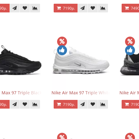
90р.
7190р.
7490
r Max 97 Triple Black
Nike Air Max 97 Triple White
Nike Air
90р.
7190р.
7190