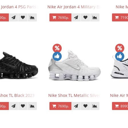
r Jordan 4 PSG Paris Saint Germain
Nike Air Jordan 4 Military Black
Nike 
90р.
7690р.
7190
Shox TL Black 2023
Nike Shox TL Metallic Silver
Nike Air
90р.
7690р.
8990