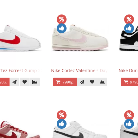
rtez Forrest Gump 2024
Nike Cortez Valentine's Day 2025
Nike Dun
90р.
7990р.
9790