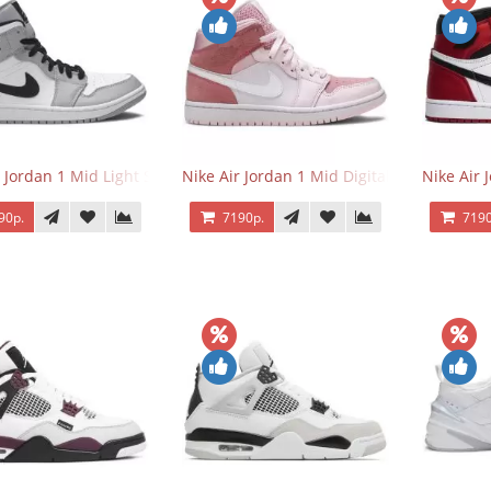
r Jordan 1 Mid Light Smoke Grey
Nike Air Jordan 1 Mid Digital Pink
Nike Air 
90р.
7190р.
7190