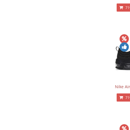
71
Nike Ai
71