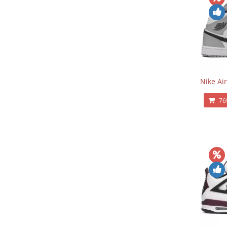
Nike Ai
76