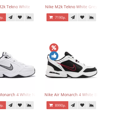
M2k Tekno White
Nike M2k Tekno White Grey
р.
7190р.
 Monarch 4 White Navy
Nike Air Monarch 4 White Black Red
р.
8990р.