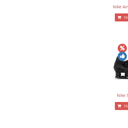
Nike Ai
76
Nike 
76