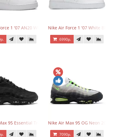
Force 1 '07 AN20 White Black
Nike Air Force 1 '07 White Black
р.
6990р.
Max 95 Essential Triple Black
Nike Air Max 95 OG Neon 2025
р.
7090р.