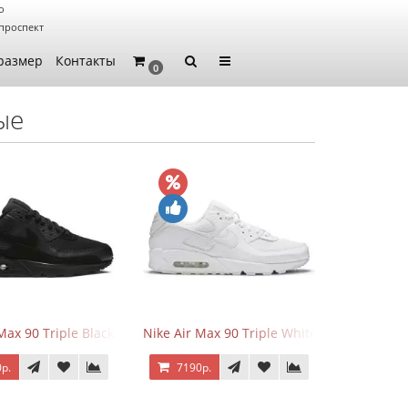
о
проспект
размер
Контакты
0
ые
 Force 1 Low Eyes
Max 90 Triple Black
Nike Air Max 90 Triple White
р.
7190р.