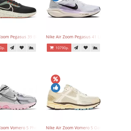
 Zoom Pegasus 39 Black White Orange
Nike Air Zoom Pegasus 41 Lilac Bloom
0р.
10790р.
 Zoom Vomero 5 Photon Dust Pink Foam
Nike Air Zoom Vomero 5 Oatmeal