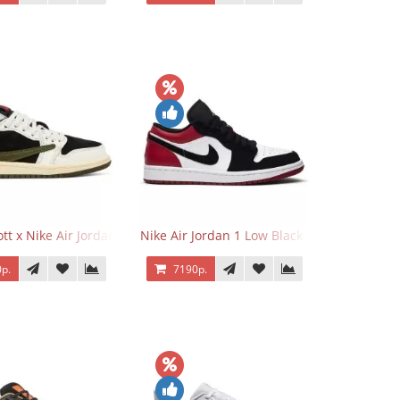
o Low OG Voodoo
ott x Nike Air Jordan 1 Retro Low OG SP Olive
Nike Air Jordan 1 Low Black Toe
р.
7190р.