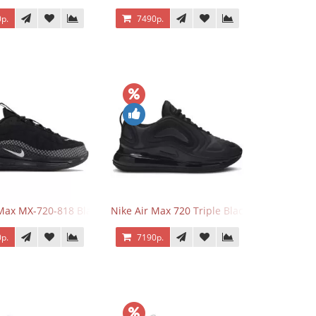
р.
7490р.
 Max MX-720-818 Black
Nike Air Max 720 Triple Black
р.
7190р.