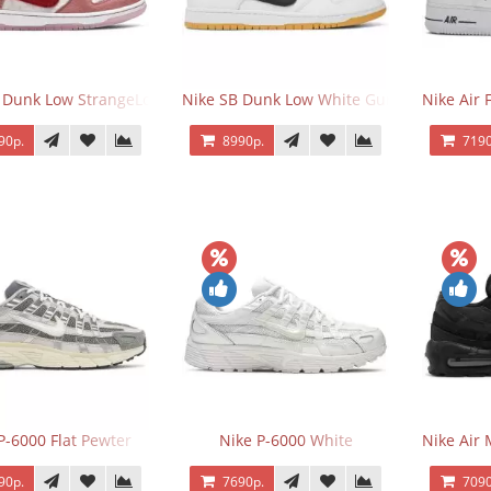
 Dunk Low StrangeLove Valentine's Day
Nike SB Dunk Low White Gum
Nike Air 
90р.
8990р.
7190
P-6000 Flat Pewter
Nike P-6000 White
Nike Air 
90р.
7690р.
7090