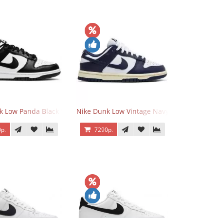
k Low Panda Black White
Nike Dunk Low Vintage Navy
р.
7290р.