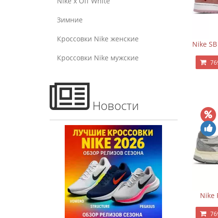
Nike x Off White
Зимние
Кроссовки Nike женские
Nike SB
Кроссовки Nike мужские
76
Новости
Nike 
76