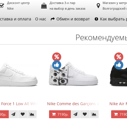
Дисконт центр
Доставка 3-х пар
Магазин у метр
Nike
на выбор в день заказа
Волгоградский 
ставка и оплата
О нас
Обмен и возврат
Как выбрать 
Рекомендуем
 Force 1 Low All White
Nike Comme des Garçons x Supreme x Air
Nike Air 
90р.
7190р.
7190