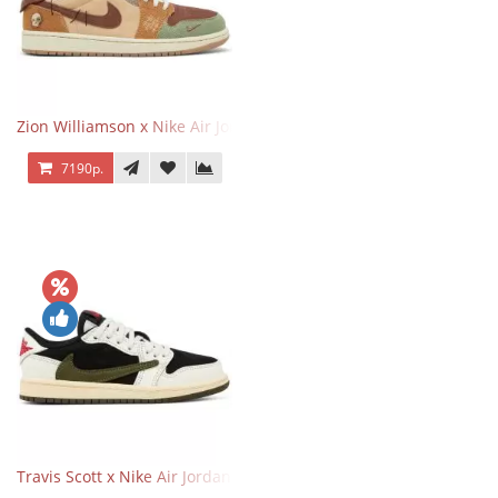
Zion Williamson x Nike Air Jordan 1 Retro Low OG Voodoo
7190р.
Travis Scott x Nike Air Jordan 1 Retro Low OG SP Olive