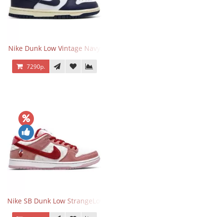
Nike Dunk Low Vintage Navy
7290р.
Nike SB Dunk Low StrangeLove Valentine's Day