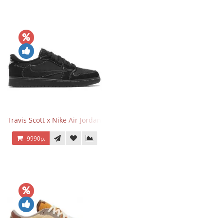
Travis Scott x Nike Air Jordan 1 Retro Low OG SP Black Phantom
9990р.