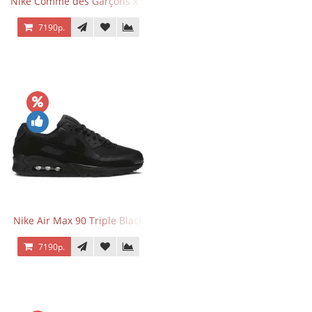
Nike Comme des Garçons x Supreme x Air Force 1 Low Eyes
7190р.
Nike Air Max 90 Triple Black
7190р.