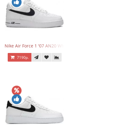
Nike Air Force 1 '07 AN20 White Black
7190р.