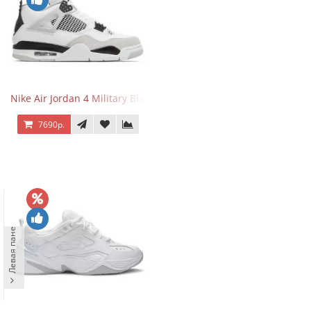
Nike Air Jordan 4 Military Black
7690р.
Левая панель