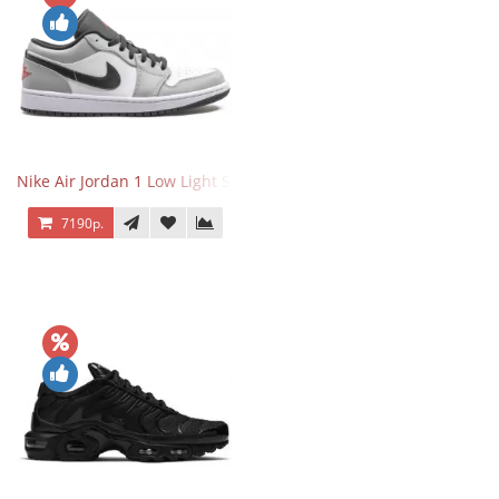
Nike Air Jordan 1 Low Light Smoke Grey
7190р.