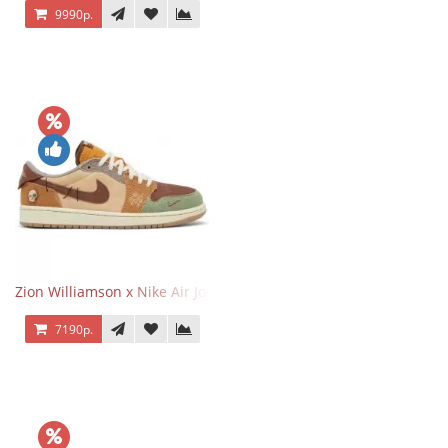
9990р.
Zion Williamson x Nike Air Jordan 1 Retro Low OG Voodoo
7190р.