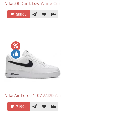
Nike SB Dunk Low White Gum
8990р.
Nike Air Force 1 '07 AN20 White Black
7190р.