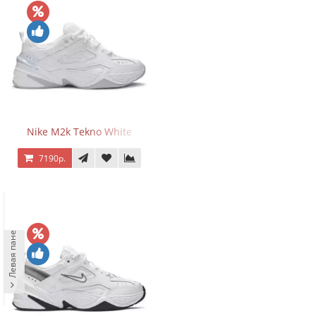
Nike M2k Tekno White
7190р.
Левая панель