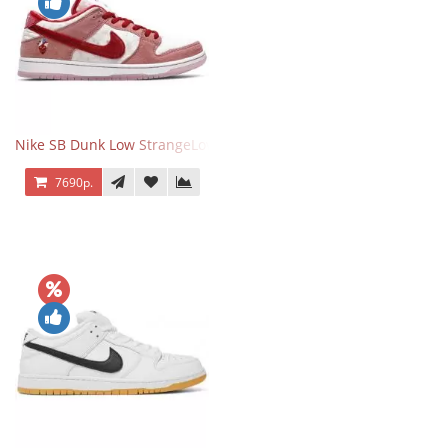
Nike SB Dunk Low StrangeLove Valentine's Day
7690р.