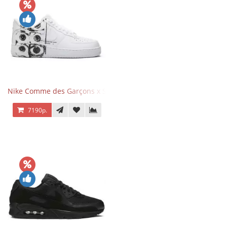
Nike Comme des Garçons x Supreme x Air Force 1 Low Eyes
7190р.