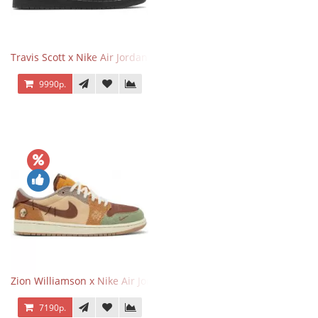
Travis Scott x Nike Air Jordan 1 Retro Low OG SP Black Phantom
9990р.
Zion Williamson x Nike Air Jordan 1 Retro Low OG Voodoo
7190р.