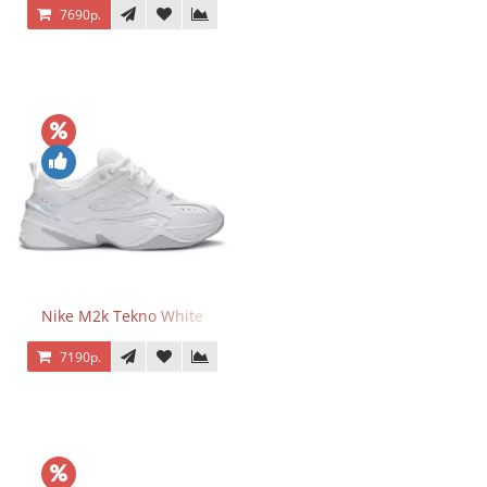
7690р.
Nike M2k Tekno White
7190р.