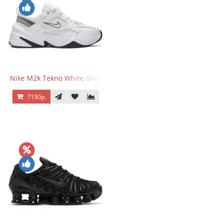
Nike M2k Tekno White Grey
7190р.