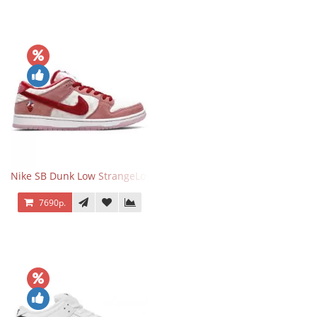
Nike SB Dunk Low StrangeLove Valentine's Day
7690р.