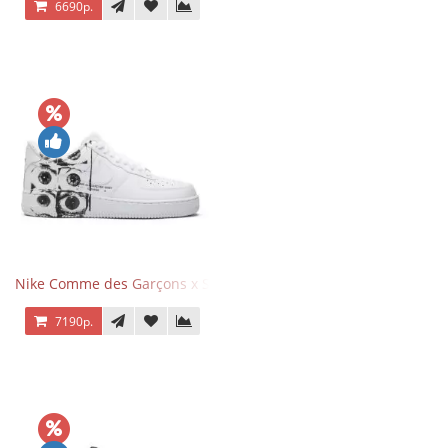
6690р.
Nike Comme des Garçons x Supreme x Air Force 1 Low Eyes
7190р.