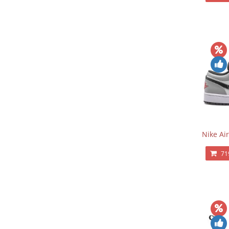
Nike Ai
71