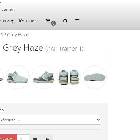
о
проспект
размер
Контакты
0
1 SP Grey Haze
SP Grey Haze
(#Air Trainer 1)
ер
0290р.