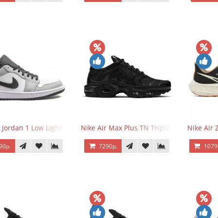
r Jordan 1 Low Light Smoke Grey
Nike Air Max Plus TN Triple Black
Nike Air
90р.
7290р.
1079