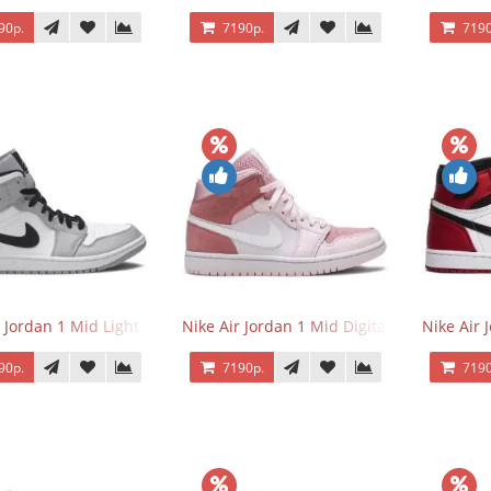
90р.
7190р.
7190
r Jordan 1 Mid Light Smoke Grey
Nike Air Jordan 1 Mid Digital Pink
Nike Air 
90р.
7190р.
7190