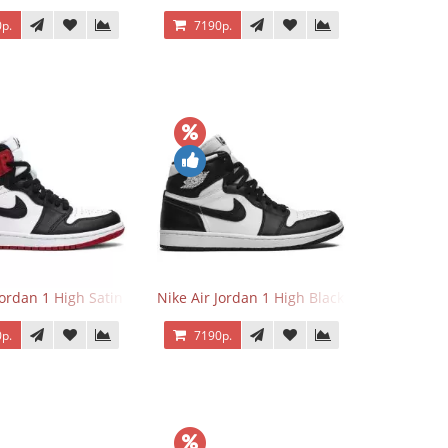
р.
7190р.
Jordan 1 High Satin Black Toe
Nike Air Jordan 1 High Black White
р.
7190р.