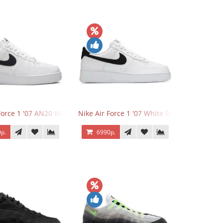
Force 1 '07 AN20 White Black
Nike Air Force 1 '07 White Black
р.
6990р.