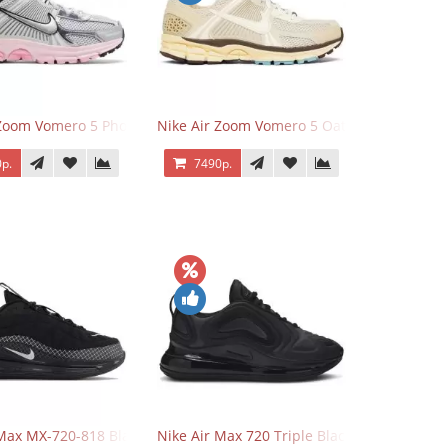
 Zoom Vomero 5 Photon Dust Pink Foam
Nike Air Zoom Vomero 5 Oatmeal
р.
7490р.
 Max MX-720-818 Black
Nike Air Max 720 Triple Black