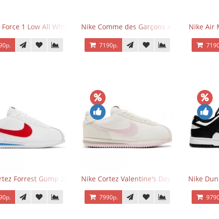
 Force 1 Low All White
Nike Comme des Garçons x Supreme x Air
Nike Air 
90р.
7190р.
7190
rtez Forrest Gump 2024
Nike Cortez Valentine's Day 2025
Nike Dun
90р.
7990р.
9790