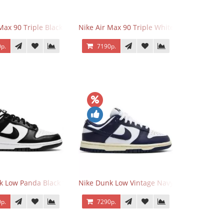
 Force 1 Low Eyes
Max 90 Triple Black
Nike Air Max 90 Triple White
р.
7190р.
k Low Panda Black White
Nike Dunk Low Vintage Navy
р.
7290р.