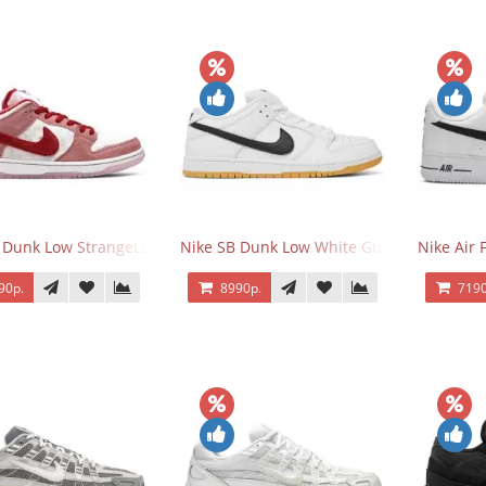
 Dunk Low StrangeLove Valentine's Day
Nike SB Dunk Low White Gum
Nike Air 
90р.
8990р.
7190