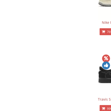
Nike 
76
Travis 
99