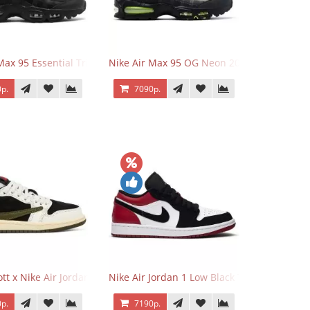
Max 95 Essential Triple Black
Nike Air Max 95 OG Neon 2025
р.
7090р.
o Low OG Voodoo
ott x Nike Air Jordan 1 Retro Low OG SP Olive
Nike Air Jordan 1 Low Black Toe
р.
7190р.