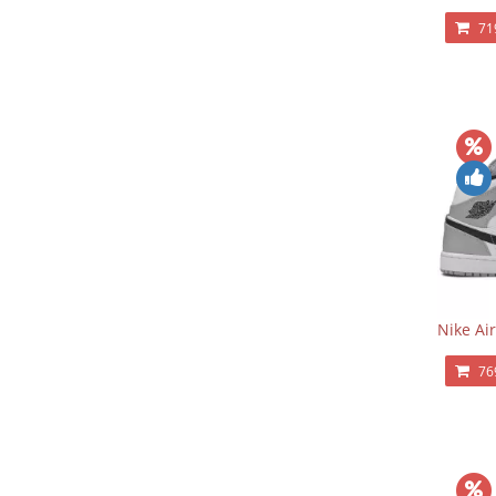
71
Nike Ai
76