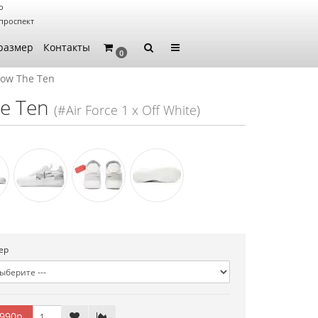
о
проспект
размер
Контакты
0
 Low The Ten
he Ten
(#Air Force 1 x Off White)
ер
990р.