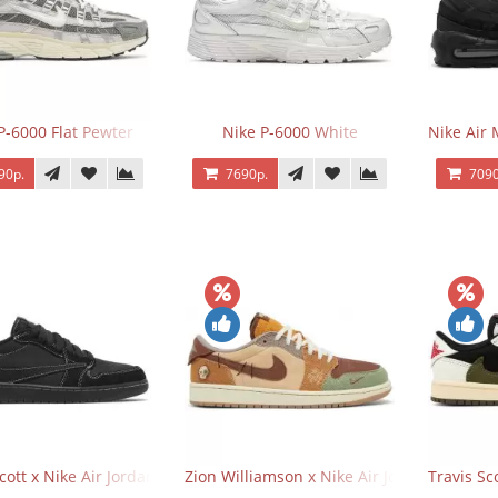
P-6000 Flat Pewter
Nike P-6000 White
Nike Air 
90р.
7690р.
7090
Scott x Nike Air Jordan 1 Retro Low OG SP Black Phantom
Zion Williamson x Nike Air Jordan 1 Retr
Travis Sc