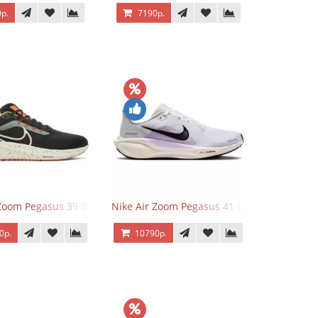
р.
7190р.
 Zoom Pegasus 39 Black White Orange
Nike Air Zoom Pegasus 41 Lilac Bloom
0р.
10790р.