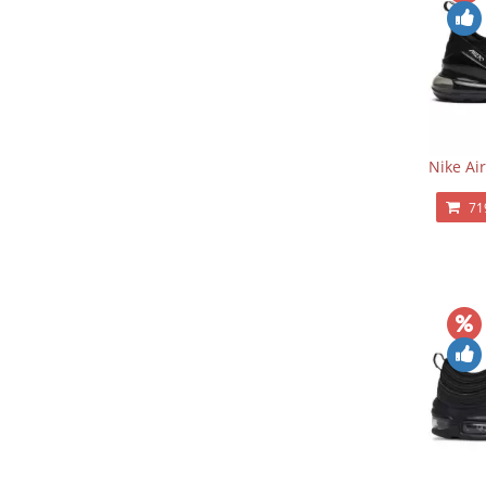
Nike Ai
71