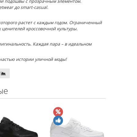
ой подошвы с прозрачным элементом.
twear до smart-casual.
ь которого растет с каждым годом. Ограниченный
х ценителей кроссовочной культуры.
игинальность. Каждая пара – в идеальном
ь частью истории уличной моды!
ые