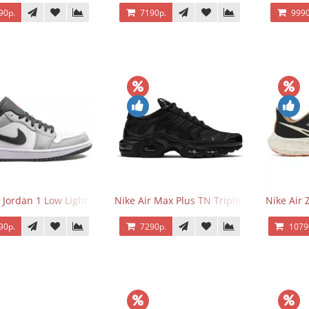
90р.
7190р.
9990
r Jordan 1 Low Light Smoke Grey
Nike Air Max Plus TN Triple Black
Nike Air
90р.
7290р.
1079