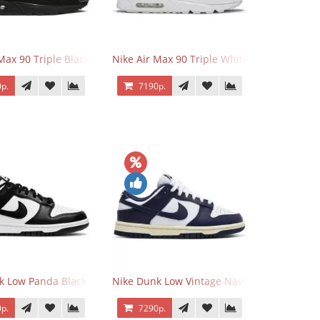
 Force 1 Low Eyes
Max 90 Triple Black
Nike Air Max 90 Triple White
р.
7190р.
k Low Panda Black White
Nike Dunk Low Vintage Navy
р.
7290р.