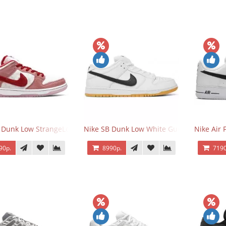
 Dunk Low StrangeLove Valentine's Day
Nike SB Dunk Low White Gum
Nike Air 
90р.
8990р.
7190