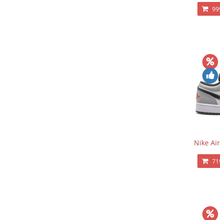
99
Nike Ai
71