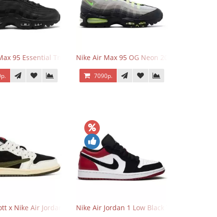
Max 95 Essential Triple Black
Nike Air Max 95 OG Neon 2025
р.
7090р.
o Low OG Voodoo
ott x Nike Air Jordan 1 Retro Low OG SP Olive
Nike Air Jordan 1 Low Black Toe