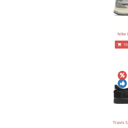
Nike 
76
Travis 