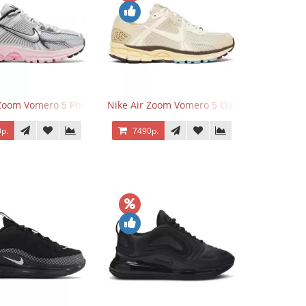
 Zoom Vomero 5 Photon Dust Pink Foam
Nike Air Zoom Vomero 5 Oatmeal
р.
7490р.