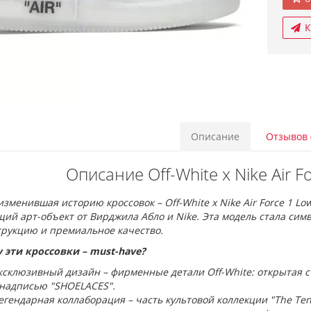
К
Описание
Отзывов 
Описание Off-White x Nike Air F
изменившая историю кроссовок – Off-White x Nike Air Force 1 Low
ий арт-объект от Вирджила Абло и Nike. Эта модель стала сим
трукцию и премиальное качество.
 эти кроссовки – must-have?
ксклюзивный дизайн – фирменные детали Off-White: открытая с
 надписью "SHOELACES".
егендарная коллаборация – часть культовой коллекции "The Ten