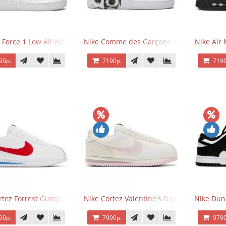
 Force 1 Low All White
Nike Comme des Garçons x Supreme x Air
Nike Air 
90р.
7190р.
7190
rtez Forrest Gump 2024
Nike Cortez Valentine's Day 2025
Nike Dun
90р.
7990р.
9790