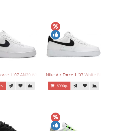
Force 1 '07 AN20 White Black
Nike Air Force 1 '07 White Black
р.
6990р.