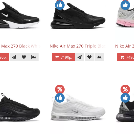
r Max 270 Black White
Nike Air Max 270 Triple Black
Nike Air
90р.
7190р.
7490