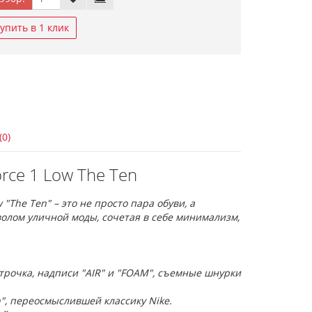
упить в 1 клик
(0)
orce 1 Low The Ten
 "The Ten" – это не просто пара обуви, а
волом уличной моды, сочетая в себе минимализм,
трочка, надписи "AIR" и "FOAM", съемные шнурки
", переосмыслившей классику Nike.