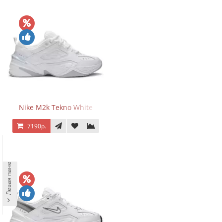
Nike M2k Tekno White
7190р.
Левая панель