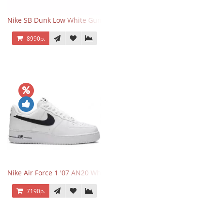
Nike SB Dunk Low White Gum
8990р.
Nike Air Force 1 '07 AN20 White Black
7190р.