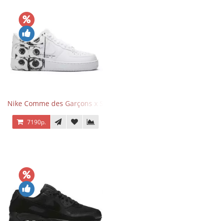
Nike Comme des Garçons x Supreme x Air Force 1 Low Eyes
7190р.