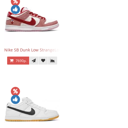
Nike SB Dunk Low StrangeLove Valentine's Day
7690р.