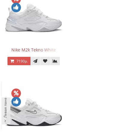
Nike M2k Tekno White
7190р.
Левая панель