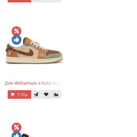
Zion Williamson x Nike Air Jordan 1 Retro Low OG Voodoo
7190р.