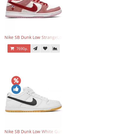
Nike SB Dunk Low StrangeLove Valentine's Day
7690р.
Nike SB Dunk Low White Gum