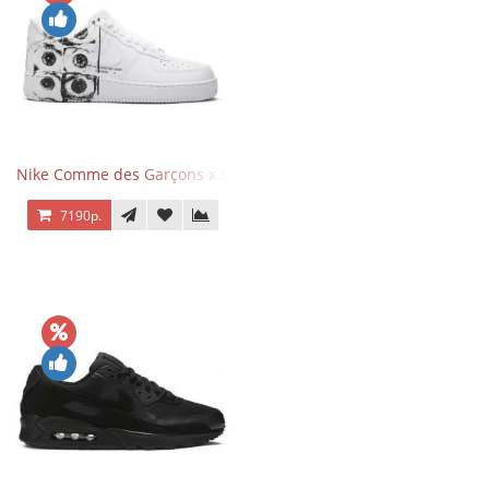
Nike Comme des Garçons x Supreme x Air Force 1 Low Eyes
7190р.