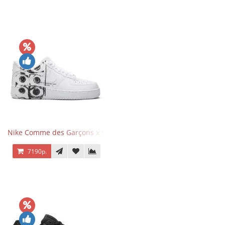
Nike Comme des Garçons x Supreme x Air Force 1 Low Eyes
7190р.