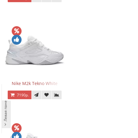
Nike M2k Tekno White
7190р.
Левая панель