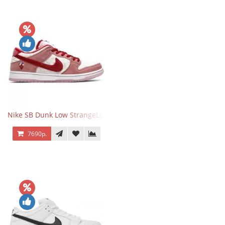
Nike SB Dunk Low StrangeLove Valentine's Day
7690р.