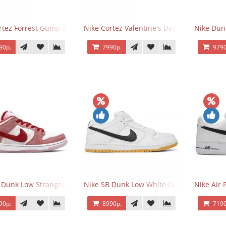
rtez Forrest Gump 2024
Nike Cortez Valentine's Day 2025
Nike Dun
90р.
7990р.
9790
 Dunk Low StrangeLove Valentine's Day
Nike SB Dunk Low White Gum
Nike Air 
90р.
8990р.
7190