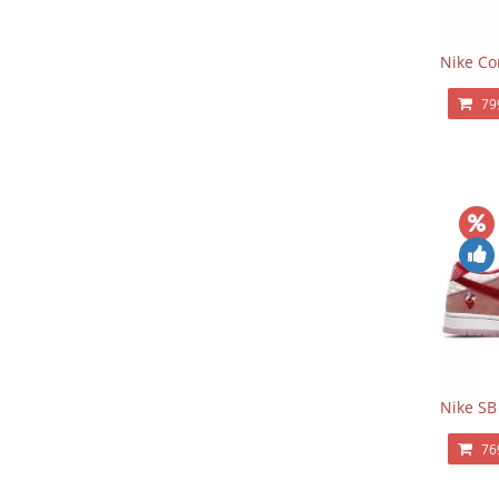
Nike Co
79
Nike SB
76