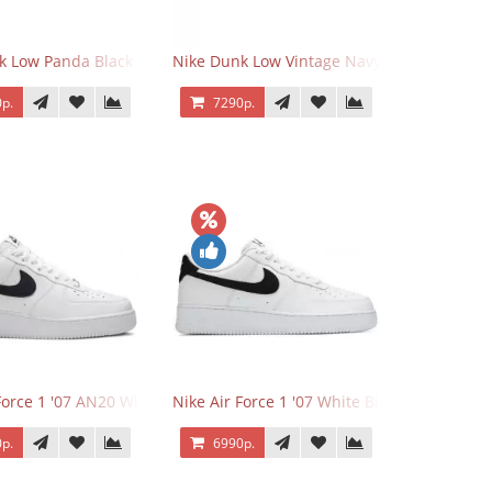
k Low Panda Black White
Nike Dunk Low Vintage Navy
р.
7290р.
Force 1 '07 AN20 White Black
Nike Air Force 1 '07 White Black
р.
6990р.