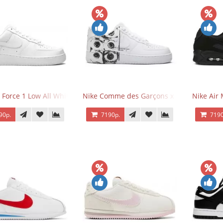
 Force 1 Low All White
Nike Comme des Garçons x Supreme x Air
Nike Air 
90р.
7190р.
7190