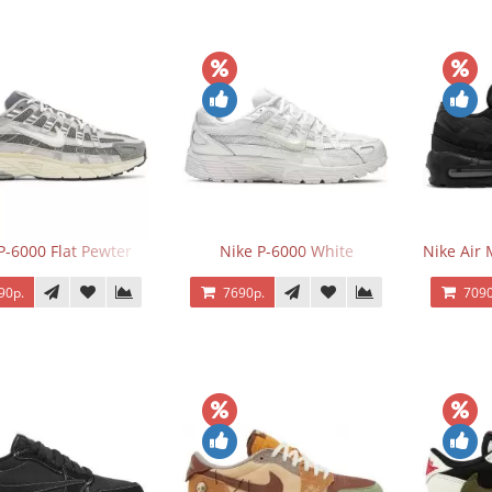
P-6000 Flat Pewter
Nike P-6000 White
Nike Air 
90р.
7690р.
7090