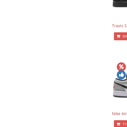
Travis 
99
Nike Ai
71