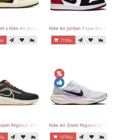
o Low OG Voodoo
ott x Nike Air Jordan 1 Retro Low OG SP Olive
Nike Air Jordan 1 Low Black Toe
р.
7190р.
 Zoom Pegasus 39 Black White Orange
Nike Air Zoom Pegasus 41 Lilac Bloom
0р.
10790р.