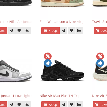
Scott x Nike Air Jordan 1 Retro Low OG SP Black Phantom
Zion Williamson x Nike Air Jordan 1 Retr
Travis Sc
90р.
7190р.
9990
r Jordan 1 Low Light Smoke Grey
Nike Air Max Plus TN Triple Black
Nike Air
90р.
7290р.
1079