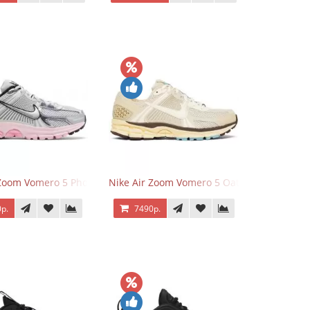
 Zoom Vomero 5 Photon Dust Pink Foam
Nike Air Zoom Vomero 5 Oatmeal
р.
7490р.