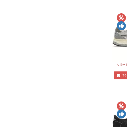
Nike 
76