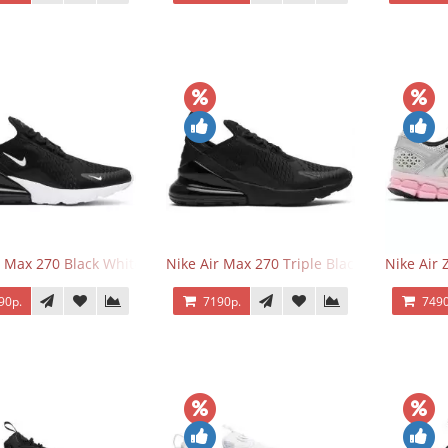
r Max 270 Black White
Nike Air Max 270 Triple Black
Nike Air
90р.
7190р.
7490