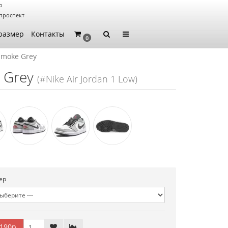
о
проспект
размер
Контакты
0
 Smoke Grey
e Grey
(#Nike Air Jordan 1 Low)
ер
190р.