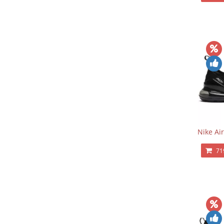
Nike Ai
71