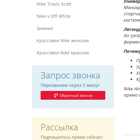
Универ
Nike Travis Scott
Монохр
спортив
Nike x Off White
костюм
Зимние
Легенд
Air Jor
Кроссовки Nike женские
фирменн
Почему
Кроссовки Nike мужские
П
У
Запрос звонка
У
К
Перезвоним через 5 минут
Nike Ai
прямо с
Обратный звонок
Рассылка
Подпишитесь прямо сейчас!