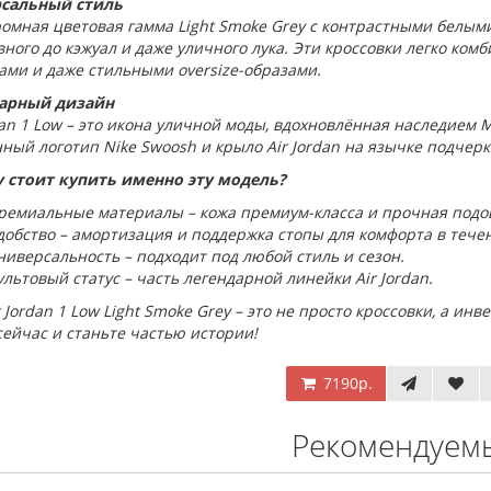
сальный стиль
омная цветовая гамма Light Smoke Grey с контрастными белыми
ного до кэжуал и даже уличного лука. Эти кроссовки легко ко
ами и даже стильными oversize-образами.
арный дизайн
dan 1 Low – это икона уличной моды, вдохновлённая наследием
ый логотип Nike Swoosh и крыло Air Jordan на язычке подчерк
 стоит купить именно эту модель?
ремиальные материалы – кожа премиум-класса и прочная подо
добство – амортизация и поддержка стопы для комфорта в течен
ниверсальность – подходит под любой стиль и сезон.
ультовый статус – часть легендарной линейки Air Jordan.
r Jordan 1 Low Light Smoke Grey – это не просто кроссовки, а ин
ейчас и станьте частью истории!
7190р.
Рекомендуем