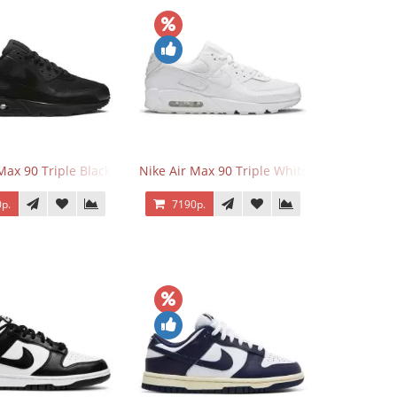
 Force 1 Low Eyes
Max 90 Triple Black
Nike Air Max 90 Triple White
р.
7190р.