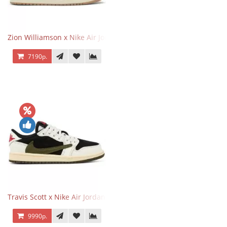
Zion Williamson x Nike Air Jordan 1 Retro Low OG Voodoo
7190р.
Travis Scott x Nike Air Jordan 1 Retro Low OG SP Olive
9990р.