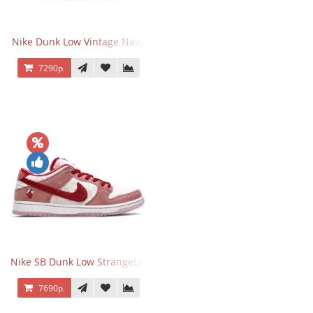
Nike Dunk Low Vintage Navy
7290р.
Nike SB Dunk Low StrangeLove Valentine's Day
7690р.