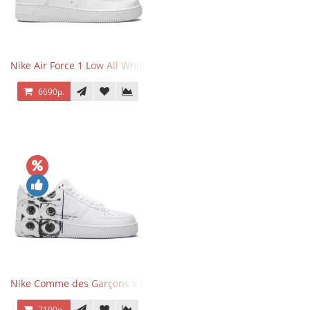
Nike Air Force 1 Low All White
6690р.
Nike Comme des Garçons x Supreme x Air Force 1 Low Eyes
7190р.