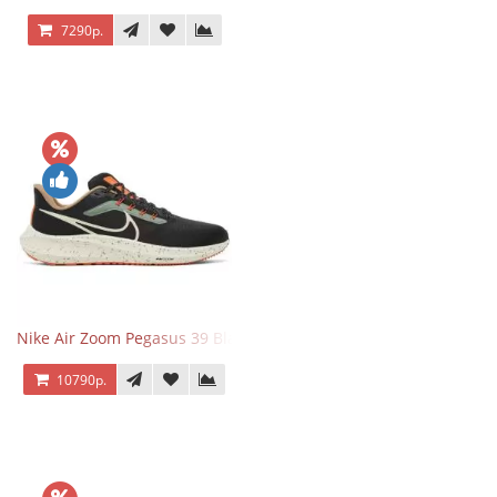
7290р.
Nike Air Zoom Pegasus 39 Black White Orange
10790р.