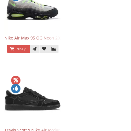
Nike Air Max 95 OG Neon 2025
7090р.
Travis Scott x Nike Air Jordan 1 Retro Low OG SP Black Phantom