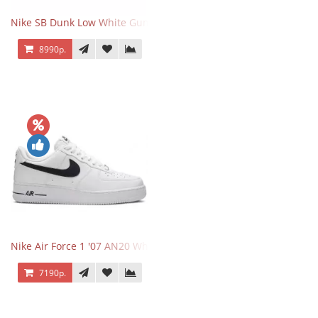
Nike SB Dunk Low White Gum
8990р.
Nike Air Force 1 '07 AN20 White Black
7190р.