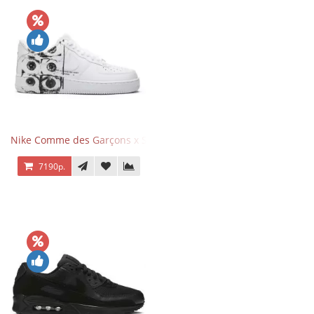
Nike Comme des Garçons x Supreme x Air Force 1 Low Eyes
7190р.