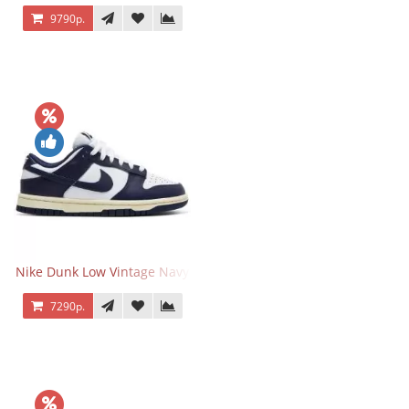
9790р.
Nike Dunk Low Vintage Navy
7290р.