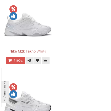
Nike M2k Tekno White
7190р.
Левая панель