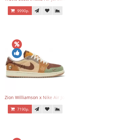
9990р.
Zion Williamson x Nike Air Jordan 1 Retro Low OG Voodoo
7190р.