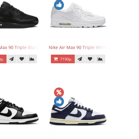
 Force 1 Low Eyes
Max 90 Triple Black
Nike Air Max 90 Triple White
р.
7190р.