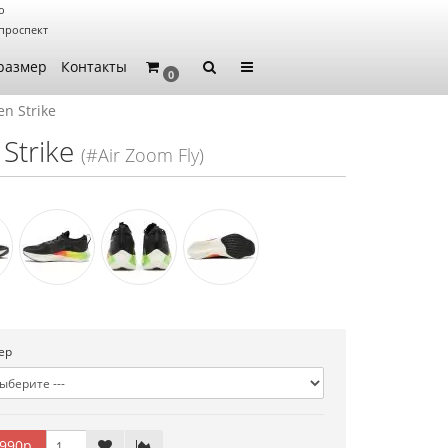
о
проспект
размер
Контакты
0
en Strike
Strike
(#Air Zoom Fly)
ер
990р.