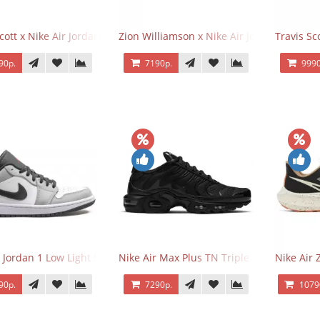
Scott x Nike Air Jordan 1 Retro Low OG SP Black Phantom
Zion Williamson x Nike Air Jordan 1 Retr
Travis Sc
90р.
7190р.
9990
r Jordan 1 Low Light Smoke Grey
Nike Air Max Plus TN Triple Black
Nike Air
90р.
7290р.
1079