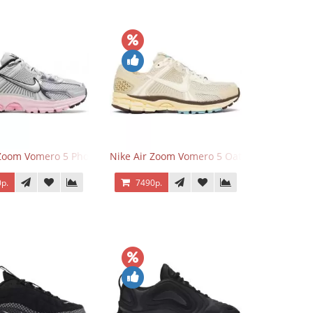
 Zoom Vomero 5 Photon Dust Pink Foam
Nike Air Zoom Vomero 5 Oatmeal
р.
7490р.