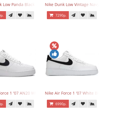
k Low Panda Black White
Nike Dunk Low Vintage Navy
р.
7290р.
Force 1 '07 AN20 White Black
Nike Air Force 1 '07 White Black
р.
6990р.