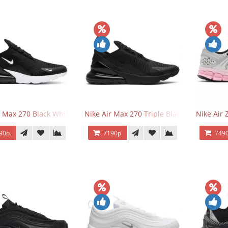
r Max 270 Black White
Nike Air Max 270 Triple Black
Nike Air
90р.
7190р.
7490