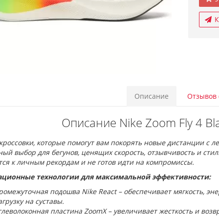
К
Описание
Отзывов 
Описание Nike Zoom Fly 4 Bla
россовки, которые помогут вам покорять новые дистанции с легко
ый выбор для бегунов, ценящих скорость, отзывчивость и стиль
ся к личным рекордам и не готов идти на компромиссы.
ционные технологии для максимальной эффективности:
ромежуточная подошва Nike React – обеспечивает мягкость, эне
агрузку на суставы.
глеволоконная пластина ZoomX – увеличивает жесткость и возв