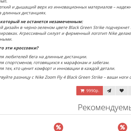
емп.
егкий и дышащий верх из инновационных материалов – надежно
а длинных дистанциях.
 который не останется незамеченным:
 дизайн в черно-зеленом цвете Black Green Strike подчеркнет
ировках. Агрессивный силуэт и фирменный логотип Nike делаю
ьными.
го эти кроссовки?
ля любителей бега на длинные дистанции.
ля спортсменов, готовящихся к марафонам и забегам.
ля тех, кто ценит комфорт и инновации в каждой детали.
вуйте разницу с Nike Zoom Fly 4 Black Green Strike – ваши ноги 
9990р.
Рекомендуем