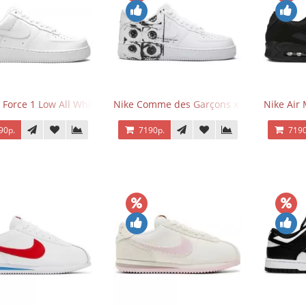
 Force 1 Low All White
Nike Comme des Garçons x Supreme x Air
Nike Air 
90р.
7190р.
7190