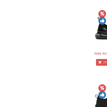
Nike Ai
71