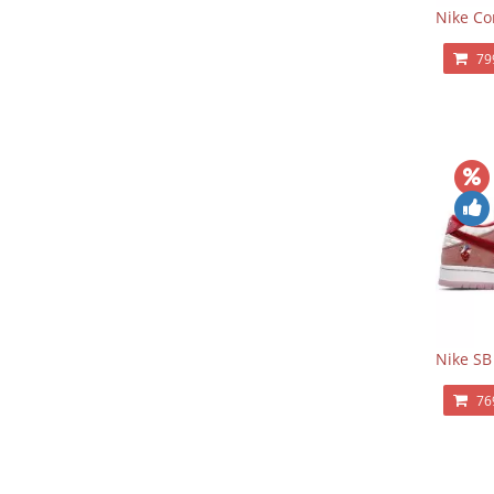
Nike Co
79
Nike SB
76