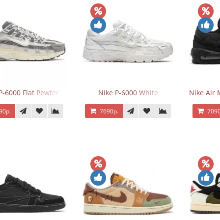
P-6000 Flat Pewter
Nike P-6000 White
Nike Air 
90р.
7690р.
7090