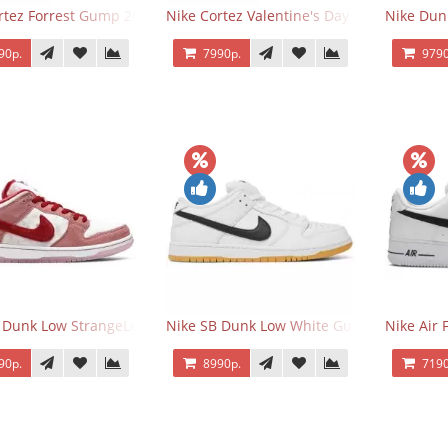
rtez Forrest Gump 2024
Nike Cortez Valentine's Day 2025
Nike Dun
90р.
7990р.
9790
 Dunk Low StrangeLove Valentine's Day
Nike SB Dunk Low White Gum
Nike Air 
90р.
8990р.
7190