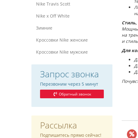
т
Nike Travis Scott
Л
н
Nike x Off White
Стиль,
Зимние
Мощный
на трен
Кроссовки Nike женские
и стил
Для ко
Кроссовки Nike мужские
Д
Д
Запрос звонка
Д
Почувст
Перезвоним через 5 минут
Обратный звонок
Рассылка
Подпишитесь прямо сейчас!