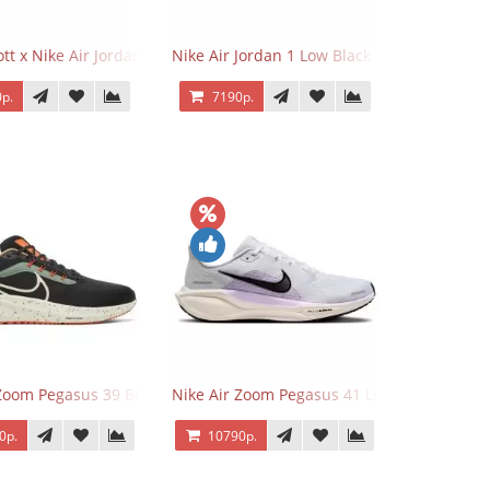
o Low OG Voodoo
ott x Nike Air Jordan 1 Retro Low OG SP Olive
Nike Air Jordan 1 Low Black Toe
р.
7190р.
 Zoom Pegasus 39 Black White Orange
Nike Air Zoom Pegasus 41 Lilac Bloom
0р.
10790р.