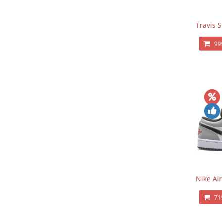
Travis 
99
Nike Ai
71