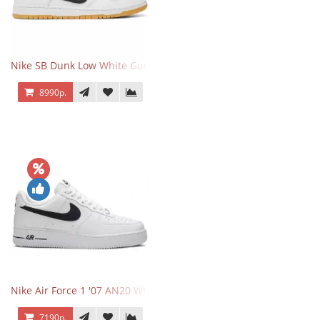
Nike SB Dunk Low White Gum
8990р.
Nike Air Force 1 '07 AN20 White Black
7190р.