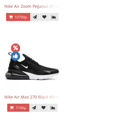
Nike Air Zoom Pegasus 41 Lilac Bloom
10790р.
Nike Air Max 270 Black White
7190р.