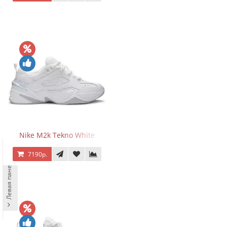
Nike M2k Tekno White
7190р.
Левая панель