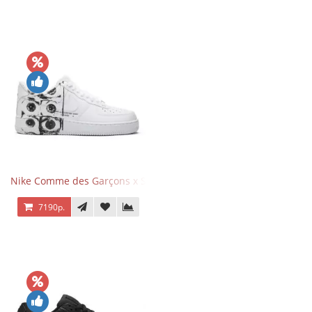
Nike Comme des Garçons x Supreme x Air Force 1 Low Eyes
7190р.