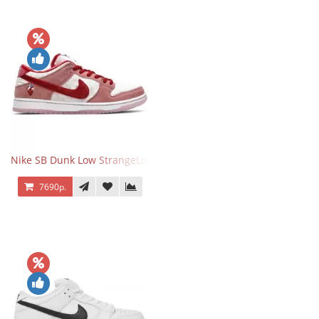
Nike SB Dunk Low StrangeLove Valentine's Day
7690р.