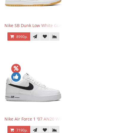
Nike SB Dunk Low White Gum
8990р.
Nike Air Force 1 '07 AN20 White Black
7190р.