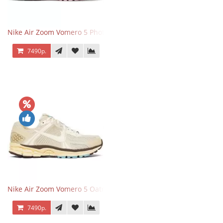
Nike Air Zoom Vomero 5 Photon Dust Pink Foam
7490р.
Nike Air Zoom Vomero 5 Oatmeal
7490р.