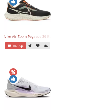
Nike Air Zoom Pegasus 39 Black White Orange
10790р.