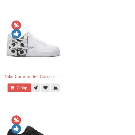
Nike Comme des Garçons x Supreme x Air Force 1 Low Eyes
7190р.