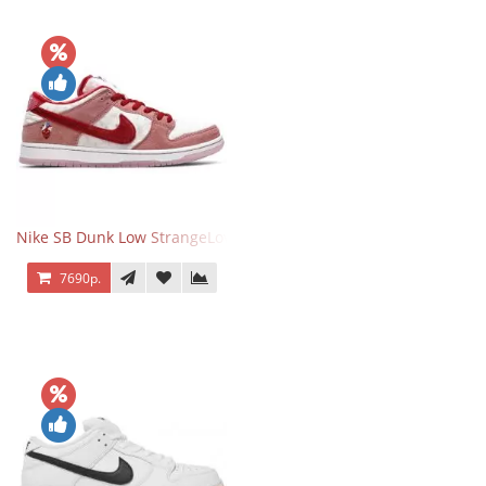
Nike SB Dunk Low StrangeLove Valentine's Day
7690р.