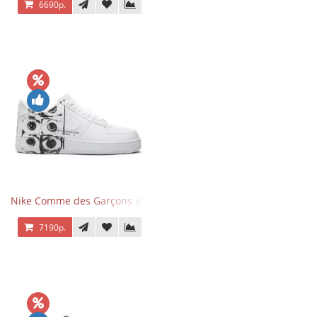
6690р.
Nike Comme des Garçons x Supreme x Air Force 1 Low Eyes
7190р.