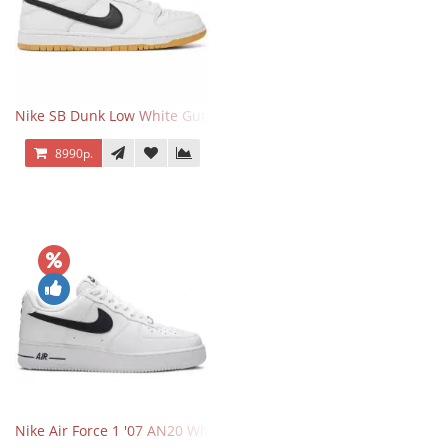
Nike SB Dunk Low White Gum
8990р.
Nike Air Force 1 '07 AN20 White Black