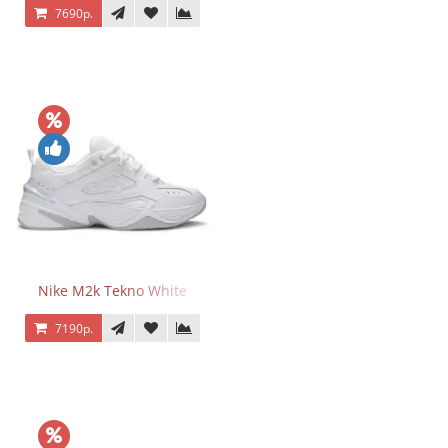
7690р.
Nike M2k Tekno White
7190р.