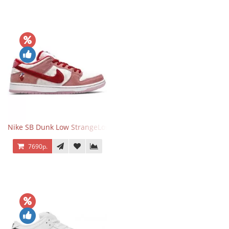
Nike SB Dunk Low StrangeLove Valentine's Day
7690р.