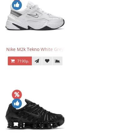
Nike M2k Tekno White Grey
7190р.