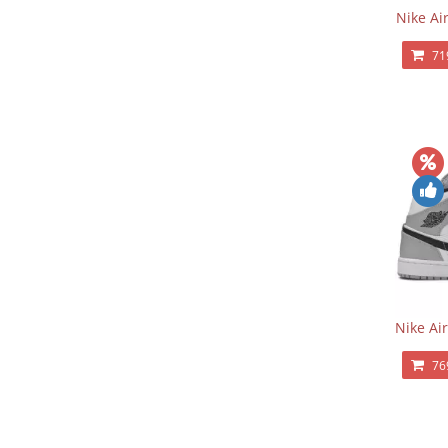
Nike Ai
71
Nike Ai
76