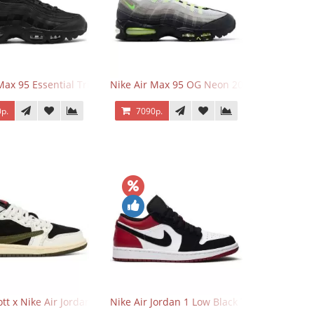
Max 95 Essential Triple Black
Nike Air Max 95 OG Neon 2025
р.
7090р.
o Low OG Voodoo
ott x Nike Air Jordan 1 Retro Low OG SP Olive
Nike Air Jordan 1 Low Black Toe