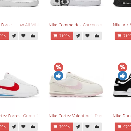
 Force 1 Low All White
Nike Comme des Garçons x Supreme x Air
Nike Air 
90р.
7190р.
7190
rtez Forrest Gump 2024
Nike Cortez Valentine's Day 2025
Nike Dun
90р.
7990р.
9790