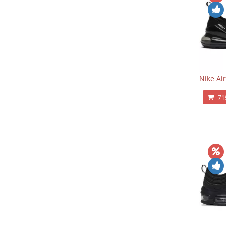
Nike Ai
71