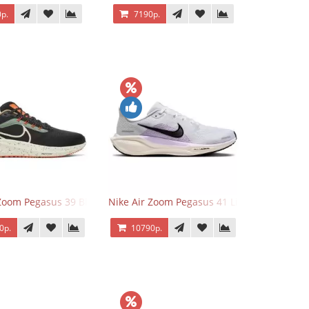
р.
7190р.
 Zoom Pegasus 39 Black White Orange
Nike Air Zoom Pegasus 41 Lilac Bloom
0р.
10790р.