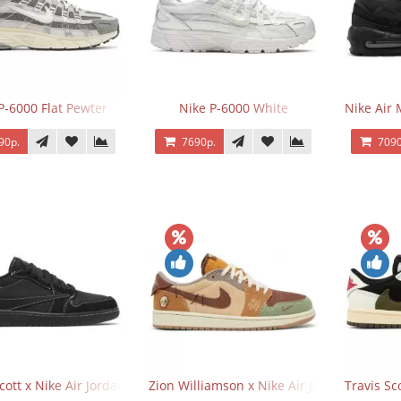
P-6000 Flat Pewter
Nike P-6000 White
Nike Air 
90р.
7690р.
7090
Scott x Nike Air Jordan 1 Retro Low OG SP Black Phantom
Zion Williamson x Nike Air Jordan 1 Retr
Travis Sc