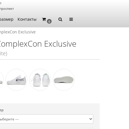
о
проспект
размер
Контакты
0
mplexCon Exclusive
 ComplexCon Exclusive
ite)
ер