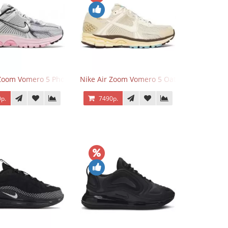
 Zoom Vomero 5 Photon Dust Pink Foam
Nike Air Zoom Vomero 5 Oatmeal
р.
7490р.