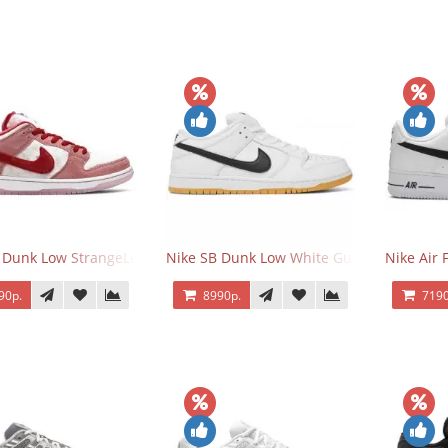
 Dunk Low StrangeLove Valentine's Day
Nike SB Dunk Low White Gum
Nike Air 
90р.
8990р.
7190