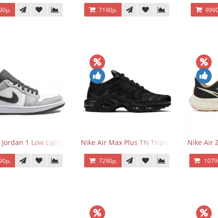
90р.
7190р.
9990
r Jordan 1 Low Light Smoke Grey
Nike Air Max Plus TN Triple Black
Nike Air
90р.
7290р.
1079