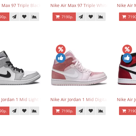
r Max 97 Triple Black
Nike Air Max 97 Triple White
Nike Air
90р.
7190р.
7190
r Jordan 1 Mid Light Smoke Grey
Nike Air Jordan 1 Mid Digital Pink
Nike Air 
90р.
7190р.
7190