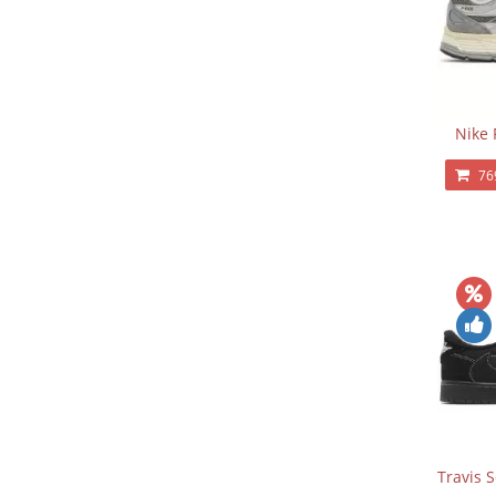
Nike 
76
Travis 