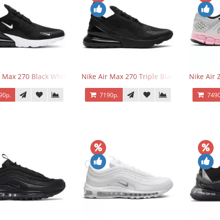
r Max 270 Black White
Nike Air Max 270 Triple Black
Nike Air
90р.
7190р.
7490