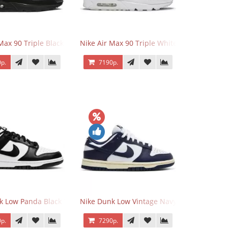
 Force 1 Low Eyes
Max 90 Triple Black
Nike Air Max 90 Triple White
р.
7190р.
k Low Panda Black White
Nike Dunk Low Vintage Navy
р.
7290р.