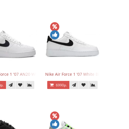
Force 1 '07 AN20 White Black
Nike Air Force 1 '07 White Black
р.
6990р.