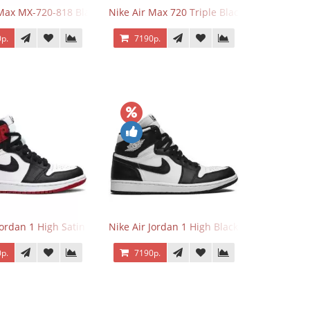
 Max MX-720-818 Black
Nike Air Max 720 Triple Black
р.
7190р.
Jordan 1 High Satin Black Toe
Nike Air Jordan 1 High Black White
р.
7190р.