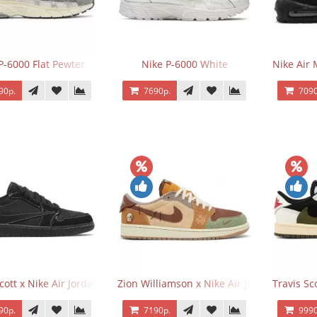
P-6000 Flat Pewter
Nike P-6000 White
Nike Air 
90р.
7690р.
7090
Scott x Nike Air Jordan 1 Retro Low OG SP Black Phantom
Zion Williamson x Nike Air Jordan 1 Retr
Travis Sc
90р.
7190р.
9990