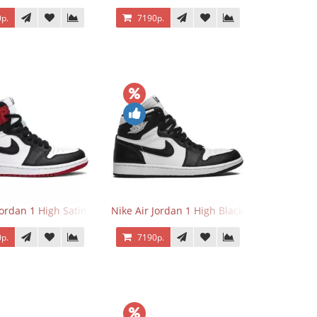
р.
7190р.
Jordan 1 High Satin Black Toe
Nike Air Jordan 1 High Black White
р.
7190р.