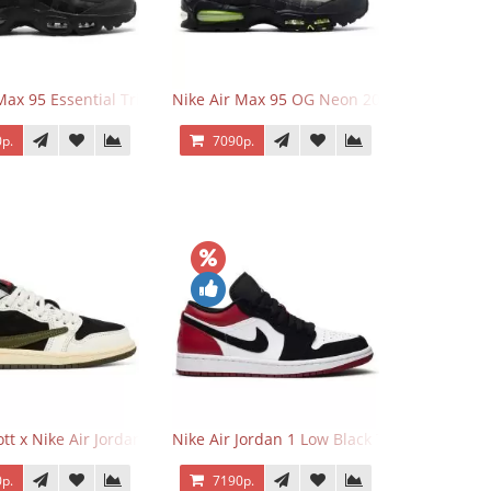
Max 95 Essential Triple Black
Nike Air Max 95 OG Neon 2025
р.
7090р.
o Low OG Voodoo
ott x Nike Air Jordan 1 Retro Low OG SP Olive
Nike Air Jordan 1 Low Black Toe
р.
7190р.