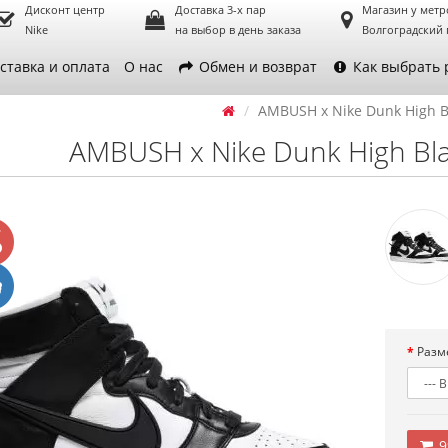
Дисконт центр
Доставка 3-х пар
Магазин у метр
Nike
на выбор в день заказа
Волгоградский 
ставка и оплата
О нас
Обмен и возврат
Как выбрать 
AMBUSH x Nike Dunk High B
AMBUSH x Nike Dunk High Bla
Разм
9