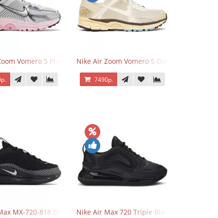
 Zoom Vomero 5 Photon Dust Pink Foam
Nike Air Zoom Vomero 5 Oatmeal
р.
7490р.
 Max MX-720-818 Black
Nike Air Max 720 Triple Black