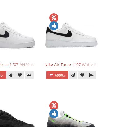
Force 1 '07 AN20 White Black
Nike Air Force 1 '07 White Black
р.
6990р.