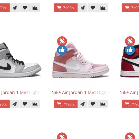
90р.
7190р.
7190
r Jordan 1 Mid Light Smoke Grey
Nike Air Jordan 1 Mid Digital Pink
Nike Air 
90р.
7190р.
7190