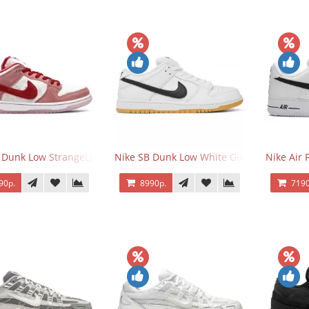
 Dunk Low StrangeLove Valentine's Day
Nike SB Dunk Low White Gum
Nike Air 
90р.
8990р.
7190