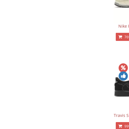
Nike 
76
Travis 
99