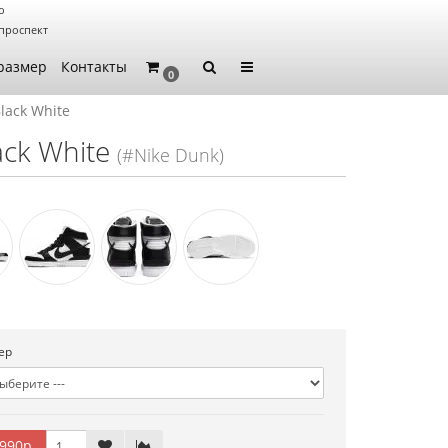
о
проспект
размер
Контакты
0
lack White
ck White
(#Nike Dunk)
ер
990р.