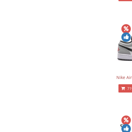
Nike Ai
71