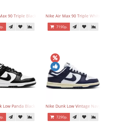
 Force 1 Low Eyes
Max 90 Triple Black
Nike Air Max 90 Triple White
р.
7190р.
k Low Panda Black White
Nike Dunk Low Vintage Navy
р.
7290р.