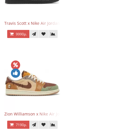
Travis Scott x Nike Air Jordan 1 Retro Low OG SP Black Phantom
9990р.
Zion Williamson x Nike Air Jordan 1 Retro Low OG Voodoo
7190р.