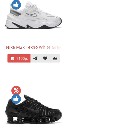
Nike M2k Tekno White Grey
7190р.