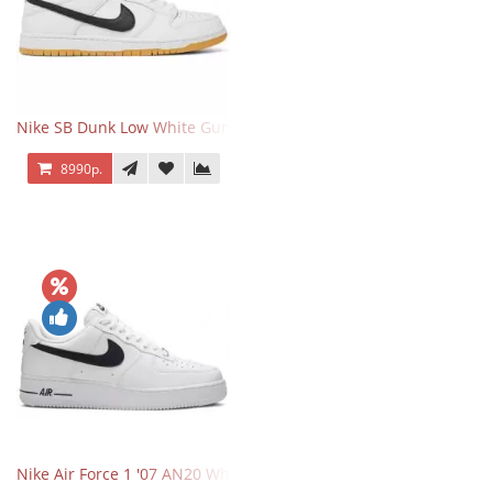
Nike SB Dunk Low White Gum
8990р.
Nike Air Force 1 '07 AN20 White Black