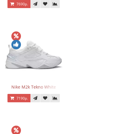
7690р.
Nike M2k Tekno White
7190р.