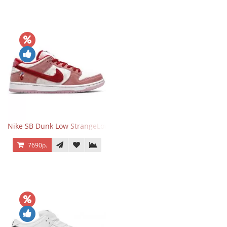
Nike SB Dunk Low StrangeLove Valentine's Day
7690р.