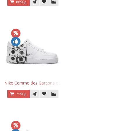
6690р.
Nike Comme des Garçons x Supreme x Air Force 1 Low Eyes
7190р.