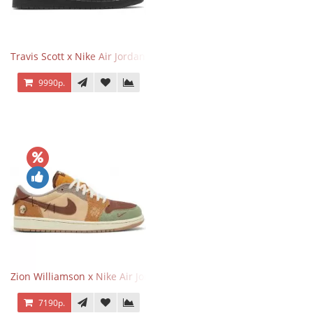
Travis Scott x Nike Air Jordan 1 Retro Low OG SP Black Phantom
9990р.
Zion Williamson x Nike Air Jordan 1 Retro Low OG Voodoo
7190р.