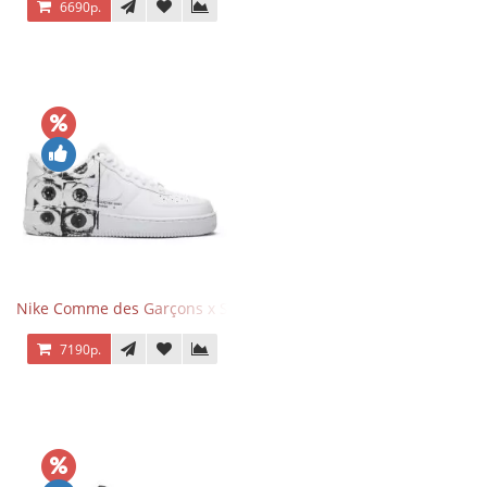
6690р.
Nike Comme des Garçons x Supreme x Air Force 1 Low Eyes
7190р.