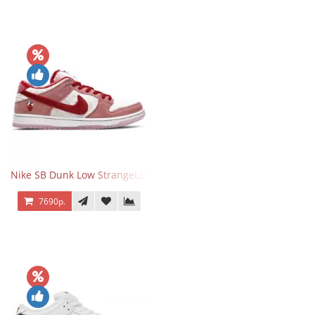
Nike SB Dunk Low StrangeLove Valentine's Day
7690р.