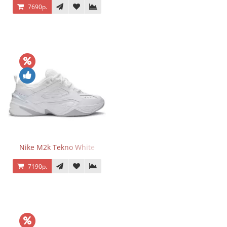
7690р.
Nike M2k Tekno White
7190р.