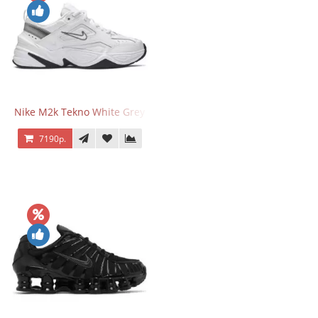
Nike M2k Tekno White Grey
7190р.