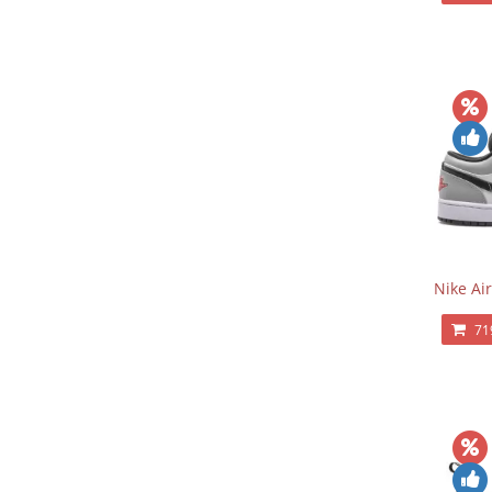
Nike Ai
71