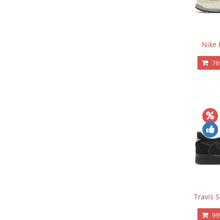
Nike 
76
Travis 
99