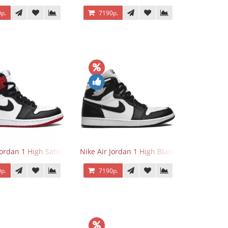
р.
7190р.
Jordan 1 High Satin Black Toe
Nike Air Jordan 1 High Black White
р.
7190р.