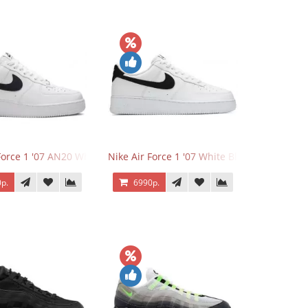
Force 1 '07 AN20 White Black
Nike Air Force 1 '07 White Black
р.
6990р.