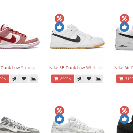
 Dunk Low StrangeLove Valentine's Day
Nike SB Dunk Low White Gum
Nike Air 
90р.
8990р.
7190