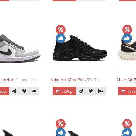
r Jordan 1 Low Light Smoke Grey
Nike Air Max Plus TN Triple Black
Nike Air
90р.
7290р.
1079