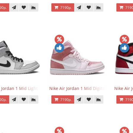
90р.
7190р.
7190
r Jordan 1 Mid Light Smoke Grey
Nike Air Jordan 1 Mid Digital Pink
Nike Air 
90р.
7190р.
7190