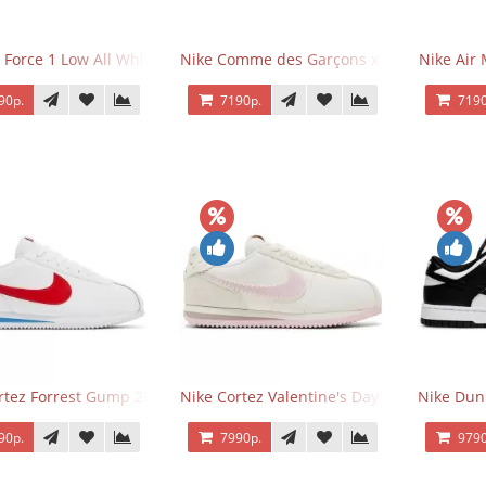
 Force 1 Low All White
Nike Comme des Garçons x Supreme x Air
Nike Air 
90р.
7190р.
7190
rtez Forrest Gump 2024
Nike Cortez Valentine's Day 2025
Nike Dun
90р.
7990р.
9790