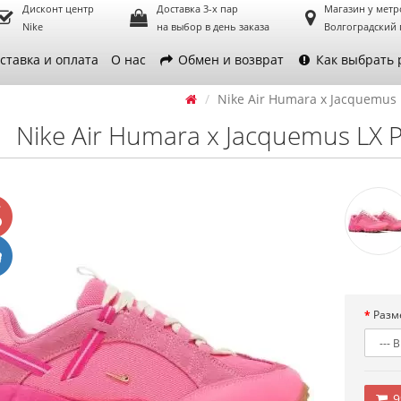
Дисконт центр
Доставка 3-х пар
Магазин у метр
Nike
на выбор в день заказа
Волгоградский 
ставка и оплата
О нас
Обмен и возврат
Как выбрать 
Nike Air Humara x Jacquemus 
Nike Air Humara x Jacquemus LX P
Разм
9