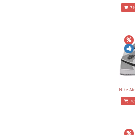
71
Nike Ai
76