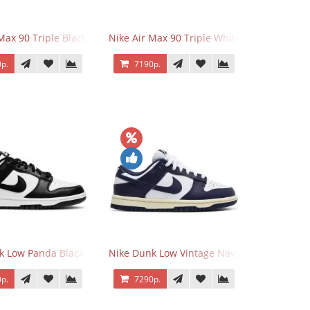
 Force 1 Low Eyes
Max 90 Triple Black
Nike Air Max 90 Triple White
р.
7190р.
k Low Panda Black White
Nike Dunk Low Vintage Navy
р.
7290р.