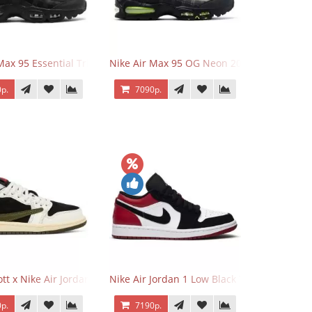
Max 95 Essential Triple Black
Nike Air Max 95 OG Neon 2025
р.
7090р.
o Low OG Voodoo
ott x Nike Air Jordan 1 Retro Low OG SP Olive
Nike Air Jordan 1 Low Black Toe
р.
7190р.