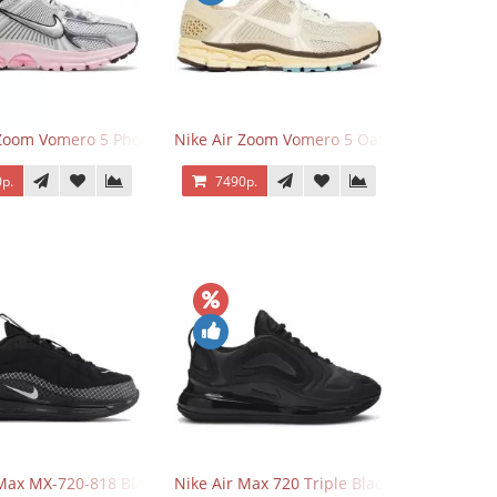
 Zoom Vomero 5 Photon Dust Pink Foam
Nike Air Zoom Vomero 5 Oatmeal
р.
7490р.
 Max MX-720-818 Black
Nike Air Max 720 Triple Black