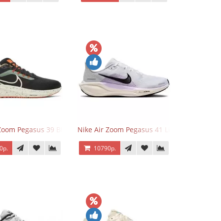
 Zoom Pegasus 39 Black White Orange
Nike Air Zoom Pegasus 41 Lilac Bloom
0р.
10790р.