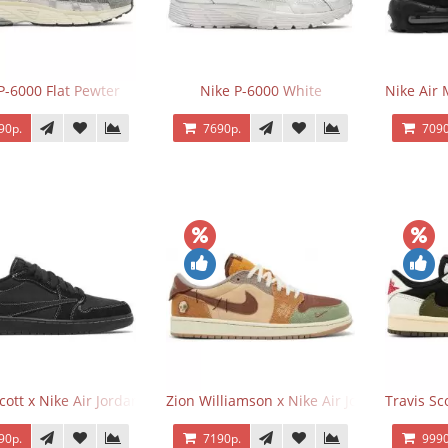
P-6000 Flat Pewter
Nike P-6000 White
Nike Air 
90р.
7690р.
7090
Scott x Nike Air Jordan 1 Retro Low OG SP Black Phantom
Zion Williamson x Nike Air Jordan 1 Retr
Travis Sc
90р.
7190р.
9990