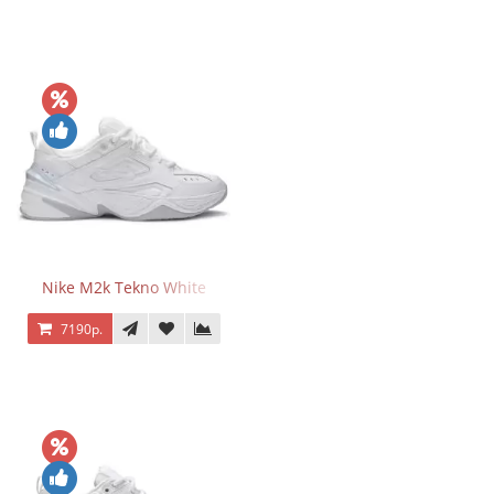
Nike M2k Tekno White
7190р.