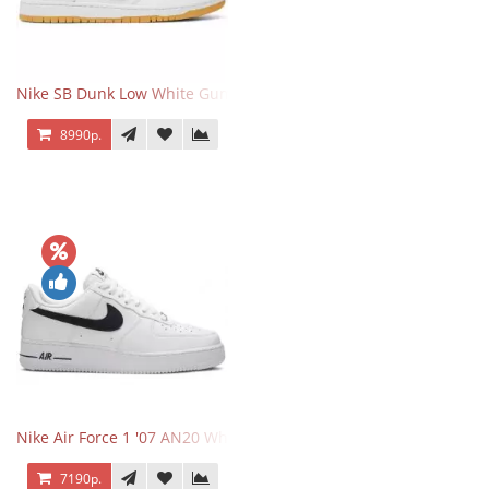
Nike SB Dunk Low White Gum
8990р.
Nike Air Force 1 '07 AN20 White Black
7190р.