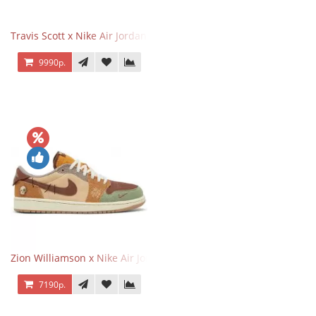
Travis Scott x Nike Air Jordan 1 Retro Low OG SP Black Phantom
9990р.
Zion Williamson x Nike Air Jordan 1 Retro Low OG Voodoo
7190р.