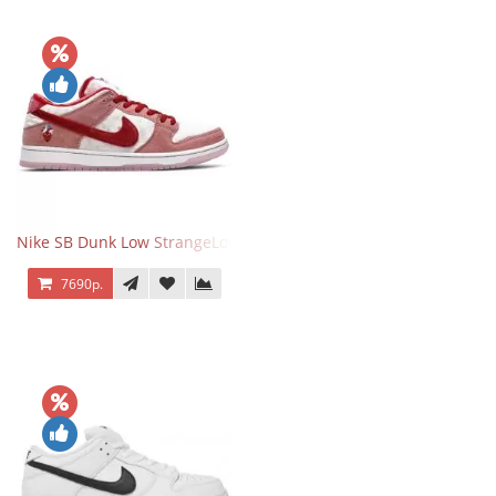
Nike SB Dunk Low StrangeLove Valentine's Day
7690р.