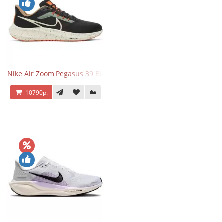
Nike Air Zoom Pegasus 39 Black White Orange
10790р.