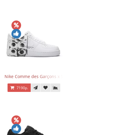
Nike Comme des Garçons x Supreme x Air Force 1 Low Eyes
7190р.