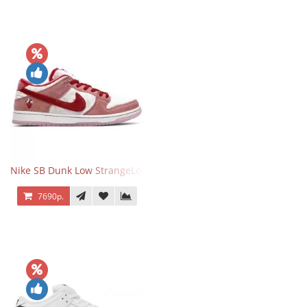
Nike SB Dunk Low StrangeLove Valentine's Day
7690р.