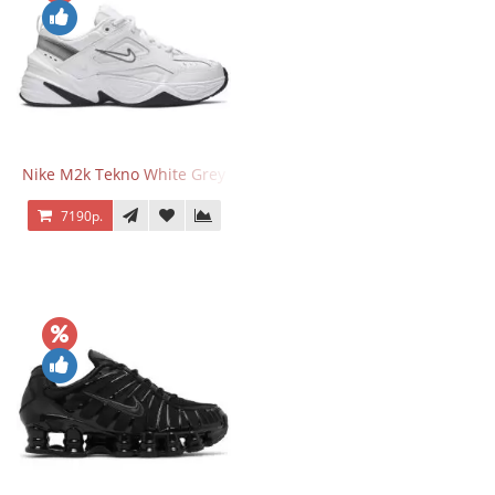
Nike M2k Tekno White Grey
7190р.