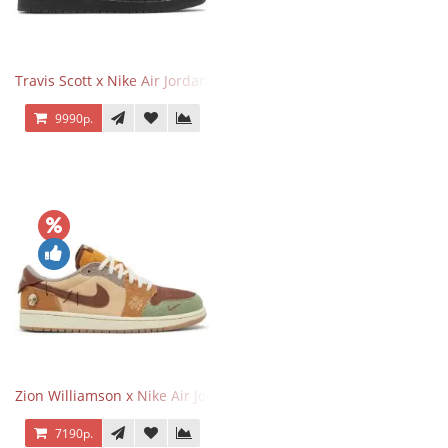
Travis Scott x Nike Air Jordan 1 Retro Low OG SP Black Phantom
9990р.
Zion Williamson x Nike Air Jordan 1 Retro Low OG Voodoo
7190р.