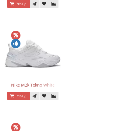
7690р.
Nike M2k Tekno White
7190р.