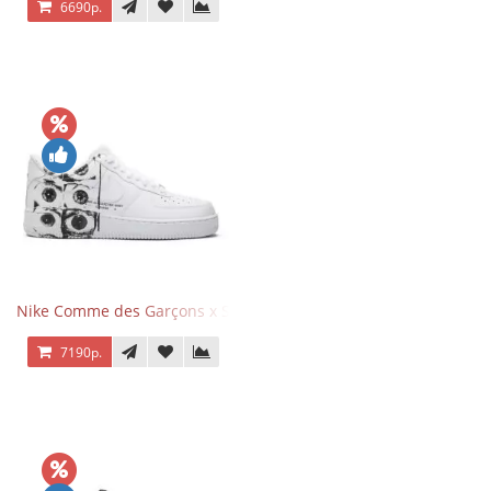
6690р.
Nike Comme des Garçons x Supreme x Air Force 1 Low Eyes
7190р.