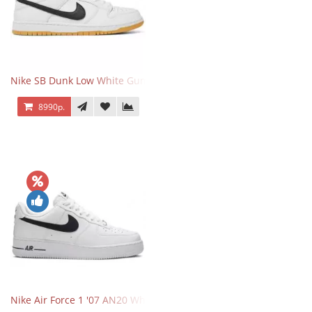
Nike SB Dunk Low White Gum
8990р.
Nike Air Force 1 '07 AN20 White Black