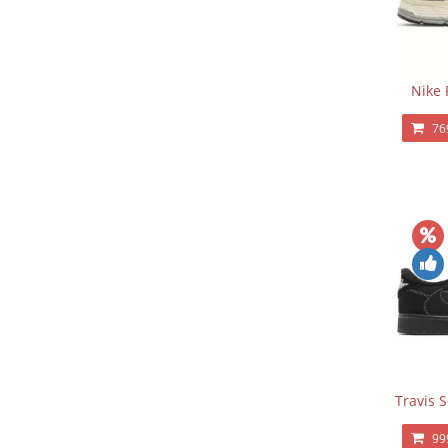
Nike 
76
Travis 
99