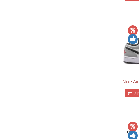
Nike Ai
71