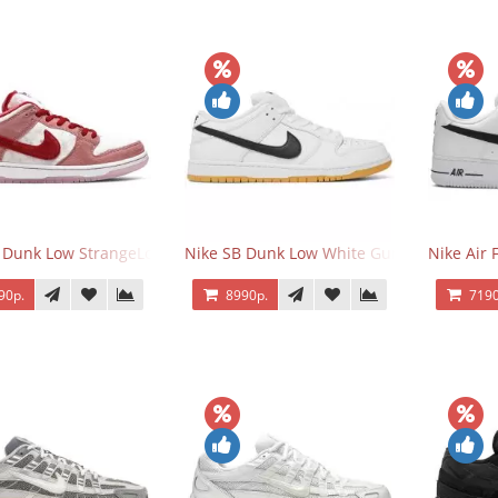
 Dunk Low StrangeLove Valentine's Day
Nike SB Dunk Low White Gum
Nike Air 
90р.
8990р.
7190