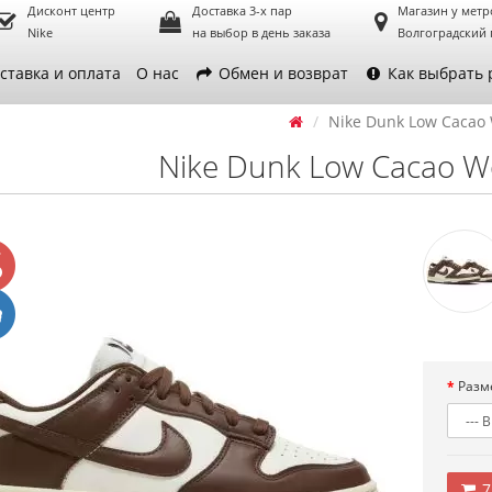
Дисконт центр
Доставка 3-х пар
Магазин у метр
Nike
на выбор в день заказа
Волгоградский 
ставка и оплата
О нас
Обмен и возврат
Как выбрать 
Nike Dunk Low Cacao
Nike Dunk Low Cacao 
Разм
7