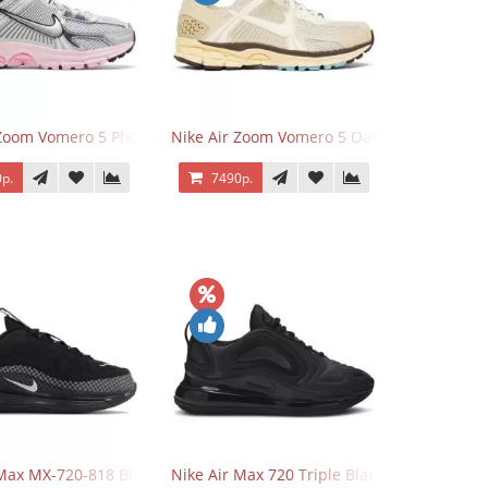
 Zoom Vomero 5 Photon Dust Pink Foam
Nike Air Zoom Vomero 5 Oatmeal
р.
7490р.
 Max MX-720-818 Black
Nike Air Max 720 Triple Black