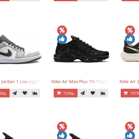
r Jordan 1 Low Light Smoke Grey
Nike Air Max Plus TN Triple Black
Nike Air
90р.
7290р.
1079