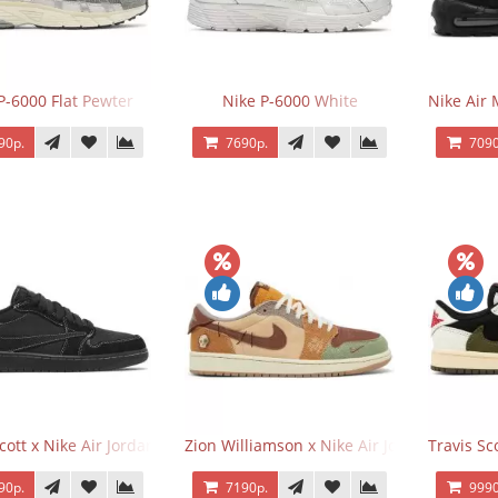
P-6000 Flat Pewter
Nike P-6000 White
Nike Air 
90р.
7690р.
7090
Scott x Nike Air Jordan 1 Retro Low OG SP Black Phantom
Zion Williamson x Nike Air Jordan 1 Retr
Travis Sc
90р.
7190р.
9990