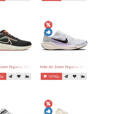
 Zoom Pegasus 39 Black White Orange
Nike Air Zoom Pegasus 41 Lilac Bloom
0р.
10790р.