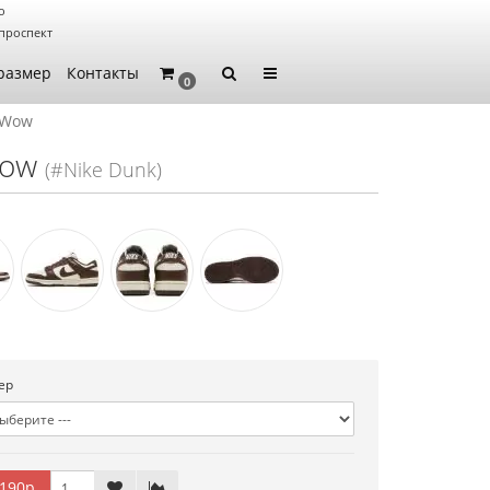
о
проспект
размер
Контакты
0
 Wow
Wow
(#Nike Dunk)
ер
190р.