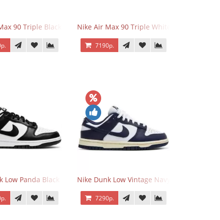
 Force 1 Low Eyes
Max 90 Triple Black
Nike Air Max 90 Triple White
р.
7190р.
k Low Panda Black White
Nike Dunk Low Vintage Navy
р.
7290р.