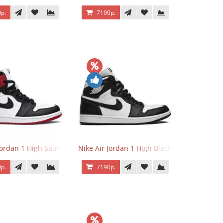
р.
7190р.
Jordan 1 High Satin Black Toe
Nike Air Jordan 1 High Black White
р.
7190р.