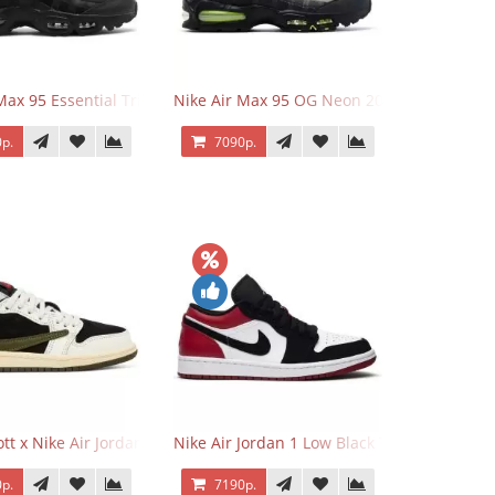
Max 95 Essential Triple Black
Nike Air Max 95 OG Neon 2025
р.
7090р.
o Low OG Voodoo
ott x Nike Air Jordan 1 Retro Low OG SP Olive
Nike Air Jordan 1 Low Black Toe
р.
7190р.