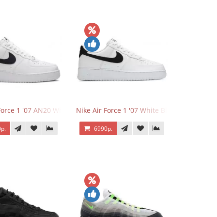
Force 1 '07 AN20 White Black
Nike Air Force 1 '07 White Black
р.
6990р.