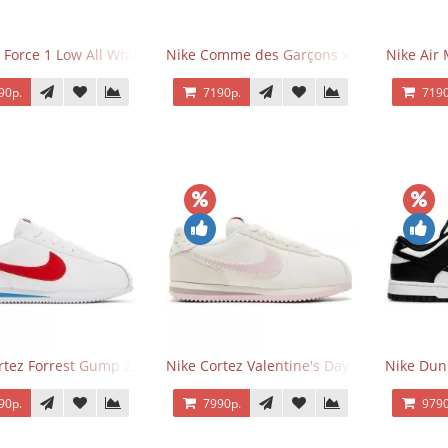
 Force 1 Low All White
Nike Comme des Garçons x Supreme x Air
Nike Air 
90р.
7190р.
7190
rtez Forrest Gump 2024
Nike Cortez Valentine's Day 2025
Nike Dun
90р.
7990р.
9790