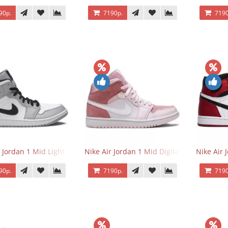
90р.
7190р.
7190
r Jordan 1 Mid Light Smoke Grey
Nike Air Jordan 1 Mid Digital Pink
Nike Air 
90р.
7190р.
7190