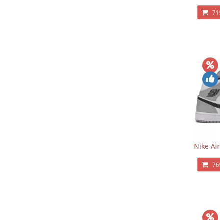
71
Nike Ai
76