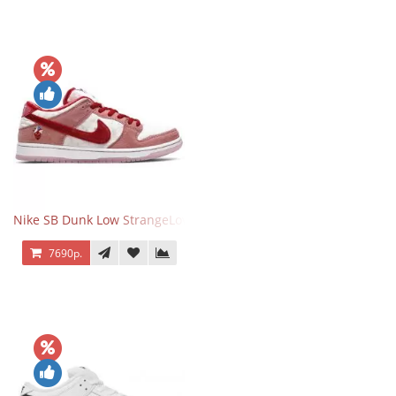
Nike SB Dunk Low StrangeLove Valentine's Day
7690р.