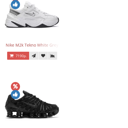
Nike M2k Tekno White Grey
7190р.