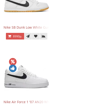
Nike SB Dunk Low White Gum
8990р.
Nike Air Force 1 '07 AN20 White Black