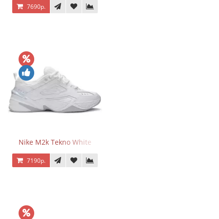
7690р.
Nike M2k Tekno White
7190р.