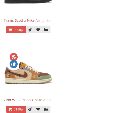
Travis Scott x Nike Air Jordan 1 Retro Low OG SP Black Phantom
9990р.
Zion Williamson x Nike Air Jordan 1 Retro Low OG Voodoo
7190р.