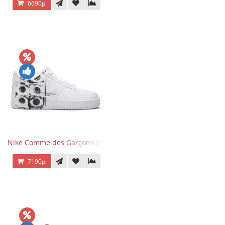
6690р.
Nike Comme des Garçons x Supreme x Air Force 1 Low Eyes
7190р.