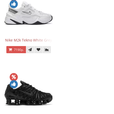
Nike M2k Tekno White Grey
7190р.