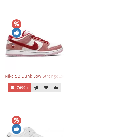
Nike SB Dunk Low StrangeLove Valentine's Day
7690р.