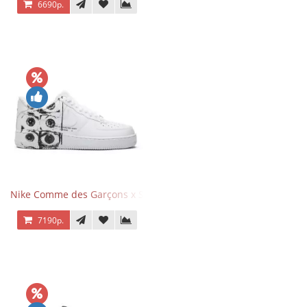
6690р.
Nike Comme des Garçons x Supreme x Air Force 1 Low Eyes
7190р.