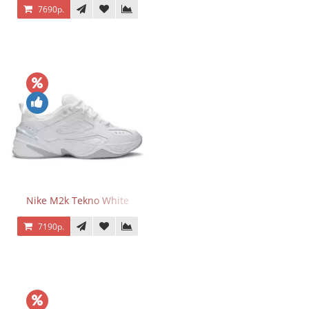
7690р.
Nike M2k Tekno White
7190р.