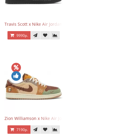
Travis Scott x Nike Air Jordan 1 Retro Low OG SP Black Phantom
9990р.
Zion Williamson x Nike Air Jordan 1 Retro Low OG Voodoo
7190р.