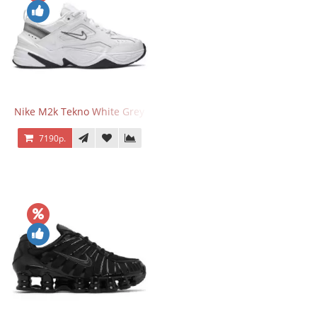
Nike M2k Tekno White Grey
7190р.