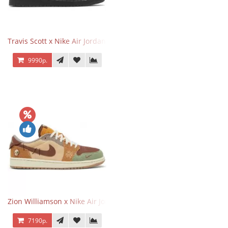
Travis Scott x Nike Air Jordan 1 Retro Low OG SP Black Phantom
9990р.
Zion Williamson x Nike Air Jordan 1 Retro Low OG Voodoo
7190р.