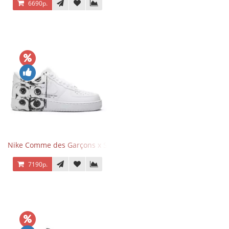
6690р.
Nike Comme des Garçons x Supreme x Air Force 1 Low Eyes
7190р.