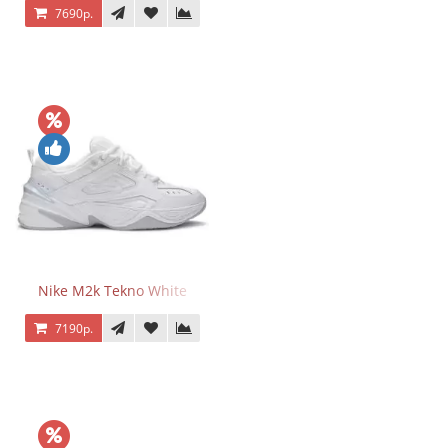
7690р.
Nike M2k Tekno White
7190р.