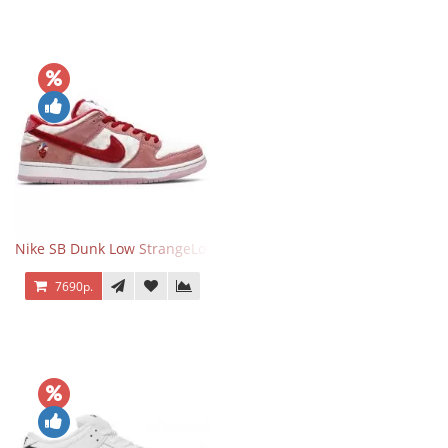
Nike SB Dunk Low StrangeLove Valentine's Day
7690р.