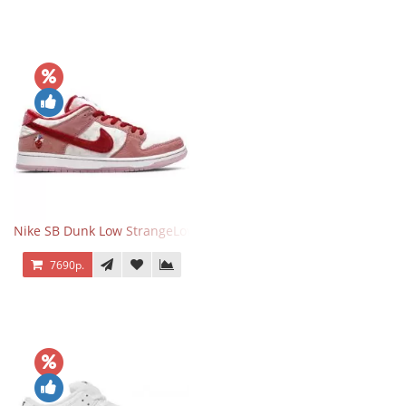
Nike SB Dunk Low StrangeLove Valentine's Day
7690р.