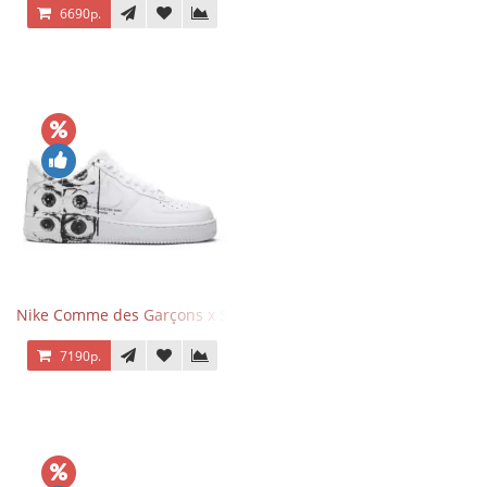
6690р.
Nike Comme des Garçons x Supreme x Air Force 1 Low Eyes
7190р.