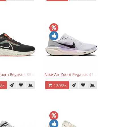
 Zoom Pegasus 39 Black White Orange
Nike Air Zoom Pegasus 41 Lilac Bloom
0р.
10790р.