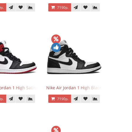
р.
7190р.
Jordan 1 High Satin Black Toe
Nike Air Jordan 1 High Black White
р.
7190р.