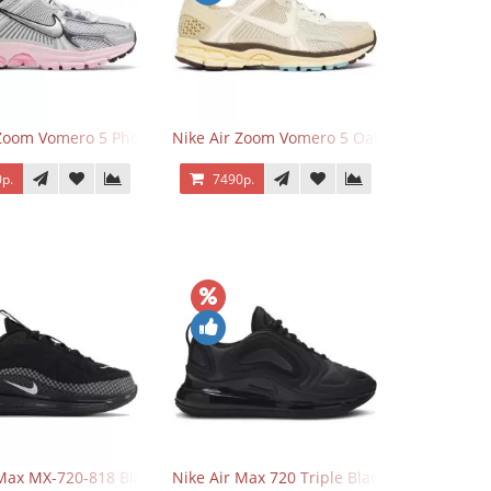
 Zoom Vomero 5 Photon Dust Pink Foam
Nike Air Zoom Vomero 5 Oatmeal
р.
7490р.
 Max MX-720-818 Black
Nike Air Max 720 Triple Black