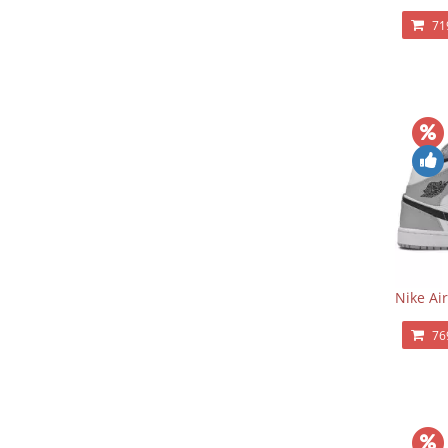
71
Nike Ai
76