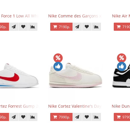
 Force 1 Low All White
Nike Comme des Garçons x Supreme x Air
Nike Air 
90р.
7190р.
7190
rtez Forrest Gump 2024
Nike Cortez Valentine's Day 2025
Nike Dun
90р.
7990р.
9790