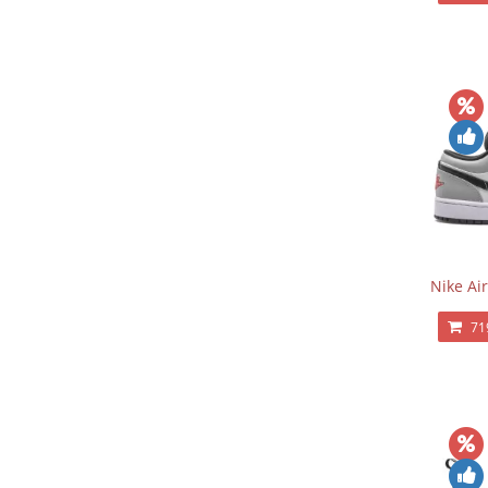
Nike Ai
71