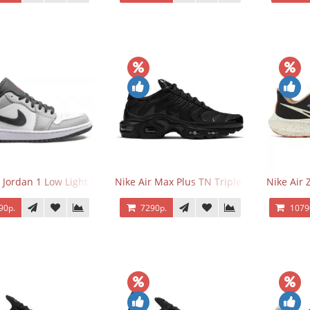
r Jordan 1 Low Light Smoke Grey
Nike Air Max Plus TN Triple Black
Nike Air
90р.
7290р.
1079