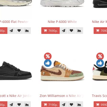
P-6000 Flat Pewter
Nike P-6000 White
Nike Air 
90р.
7690р.
7090
Scott x Nike Air Jordan 1 Retro Low OG SP Black Phantom
Zion Williamson x Nike Air Jordan 1 Retr
Travis Sc
90р.
7190р.
9990