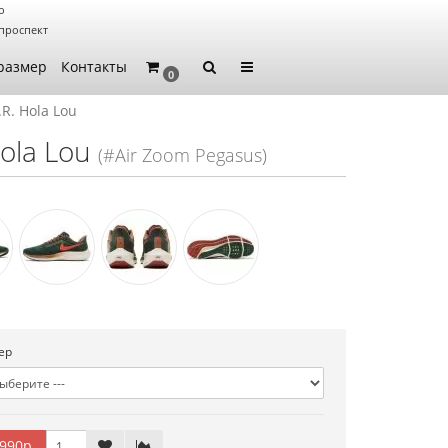
о
проспект
размер
Контакты
0
.R. Hola Lou
Hola Lou
(#Air Zoom Pegasus)
ер
990р.