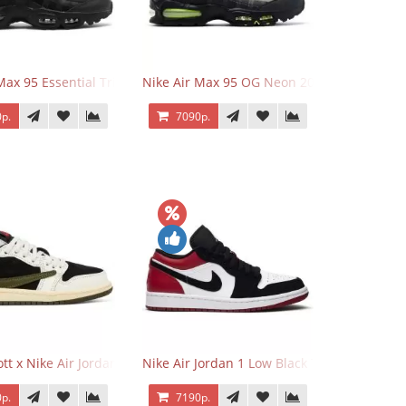
Max 95 Essential Triple Black
Nike Air Max 95 OG Neon 2025
р.
7090р.
o Low OG Voodoo
ott x Nike Air Jordan 1 Retro Low OG SP Olive
Nike Air Jordan 1 Low Black Toe
р.
7190р.