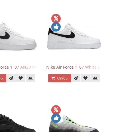
Force 1 '07 AN20 White Black
Nike Air Force 1 '07 White Black
р.
6990р.