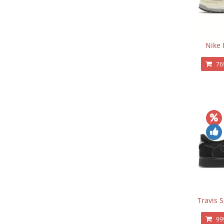
Nike 
76
Travis 
99