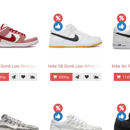
 Dunk Low StrangeLove Valentine's Day
Nike SB Dunk Low White Gum
Nike Air 
90р.
8990р.
7190