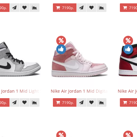
90р.
7190р.
7190
r Jordan 1 Mid Light Smoke Grey
Nike Air Jordan 1 Mid Digital Pink
Nike Air 
90р.
7190р.
7190