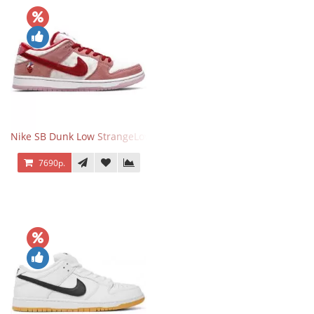
Nike SB Dunk Low StrangeLove Valentine's Day
7690р.