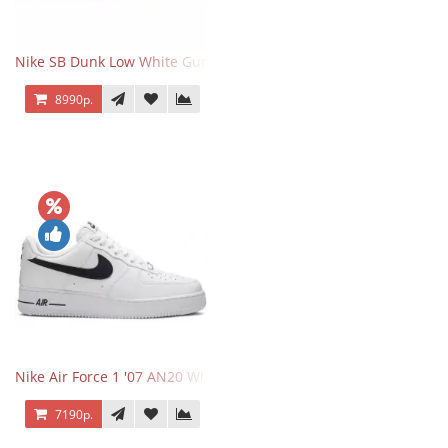
Nike SB Dunk Low White Gum
8990р.
Nike Air Force 1 '07 AN20 White Black
7190р.