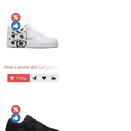
Nike Comme des Garçons x Supreme x Air Force 1 Low Eyes
7190р.