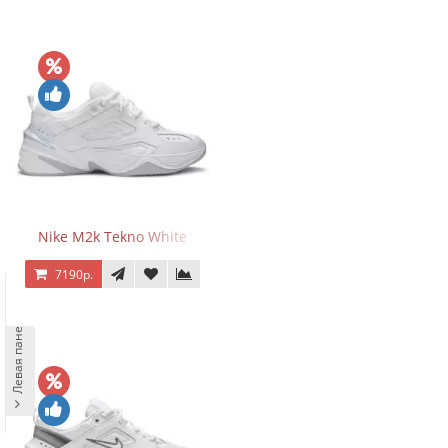
Nike M2k Tekno White
7190р.
Левая панель