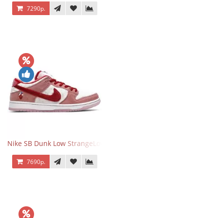
7290р.
Nike SB Dunk Low StrangeLove Valentine's Day
7690р.