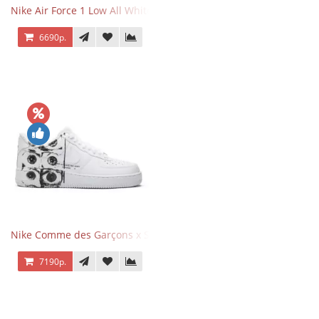
Nike Air Force 1 Low All White
6690р.
Nike Comme des Garçons x Supreme x Air Force 1 Low Eyes
7190р.