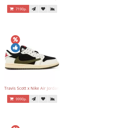
7190р.
Travis Scott x Nike Air Jordan 1 Retro Low OG SP Olive
9990р.