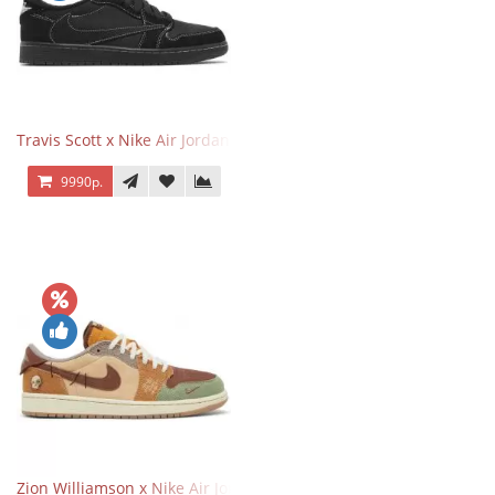
Travis Scott x Nike Air Jordan 1 Retro Low OG SP Black Phantom
9990р.
Zion Williamson x Nike Air Jordan 1 Retro Low OG Voodoo