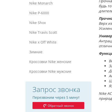
Прочна
Nike Monarch
будь то
длител
Nike P-6000
Прочно
Nike Shox
Верх и
Усилен
Nike Travis Scott
Универ
Антрац
Nike x Off White
отлично
Зимние
Функци
В
Кроссовки Nike женские
З
Д
Кроссовки Nike мужские
А
Ш
Я
Запрос звонка
Nike AC
Перезвоним через 5 минут
природ
Обратный звонок