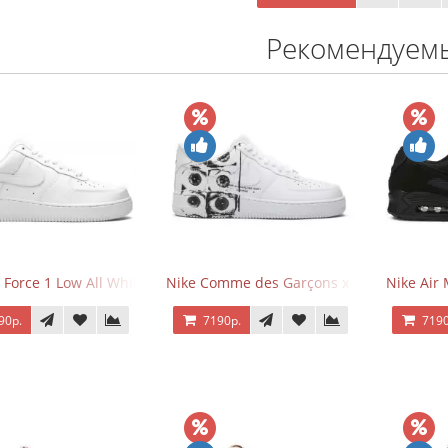
Рекомендуем
 Force 1 Low All White
Nike Comme des Garçons x Supreme x Air
Nike Air 
90р.
7190р.
7190