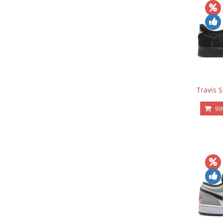
Travis 
99