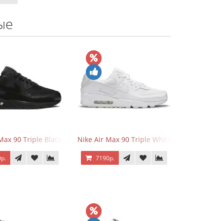
ые
 Force 1 Low Eyes
Max 90 Triple Black
Nike Air Max 90 Triple White
р.
7190р.