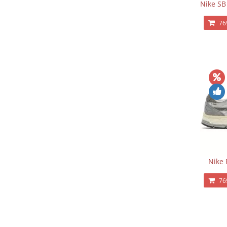
Nike SB
76
Nike 
76