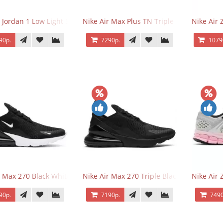
r Jordan 1 Low Light Smoke Grey
Nike Air Max Plus TN Triple Black
Nike Air
90р.
7290р.
1079
r Max 270 Black White
Nike Air Max 270 Triple Black
Nike Air
90р.
7190р.
7490