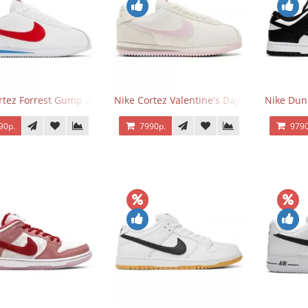
rtez Forrest Gump 2024
Nike Cortez Valentine's Day 2025
Nike Dun
90р.
7990р.
9790