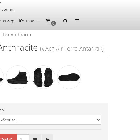
о
проспект
размер
Контакты
0
e-Tex Anthracite
Anthracite
(#Acg Air Terra Antarktik)
ер
0990р.