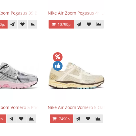
 Zoom Pegasus 39 Black White Orange
Nike Air Zoom Pegasus 41 Lilac Bloom
0р.
10790р.
 Zoom Vomero 5 Photon Dust Pink Foam
Nike Air Zoom Vomero 5 Oatmeal
р.
7490р.