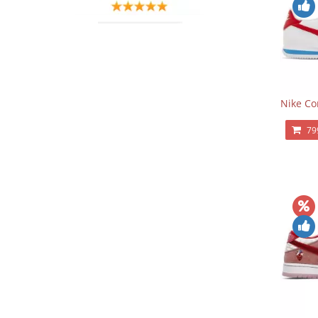
Nike Co
79