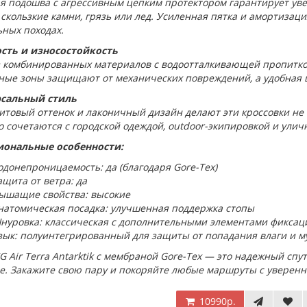
я подошва с агрессивным цепким протектором гарантирует ув
 скользкие камни, грязь или лед. Усиленная пятка и амортизац
ьных походах.
сть и износостойкость
з комбинированных материалов с водоотталкивающей пропитко
ные зоны защищают от механических повреждений, а удобная 
сальный стиль
итовый оттенок и лаконичный дизайн делают эти кроссовки не
 сочетаются с городской одеждой, outdoor-экипировкой и ули
ональные особенности:
одонепроницаемость: да (благодаря Gore-Tex)
ащита от ветра: да
ышащие свойства: высокие
натомическая посадка: улучшенная поддержка стопы
нуровка: классическая с дополнительными элементами фиксац
зык: полуинтегрированный для защиты от попадания влаги и м
G Air Terra Antarktik с мембраной Gore-Tex — это надежный спут
е. Закажите свою пару и покоряйте любые маршруты с уверенн
10990р.