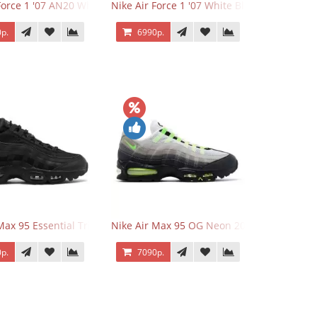
Force 1 '07 AN20 White Black
Nike Air Force 1 '07 White Black
р.
6990р.
Max 95 Essential Triple Black
Nike Air Max 95 OG Neon 2025
р.
7090р.