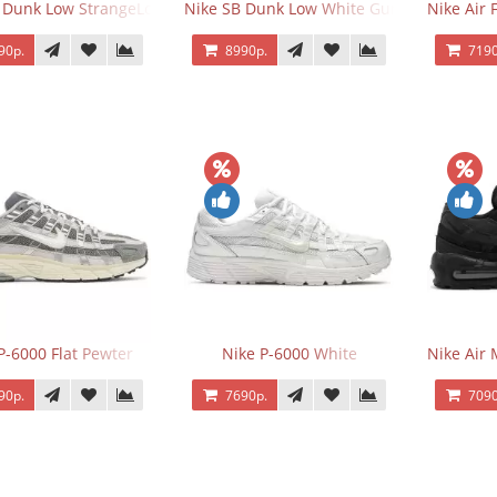
 Dunk Low StrangeLove Valentine's Day
Nike SB Dunk Low White Gum
Nike Air 
90р.
8990р.
7190
P-6000 Flat Pewter
Nike P-6000 White
Nike Air 
90р.
7690р.
7090