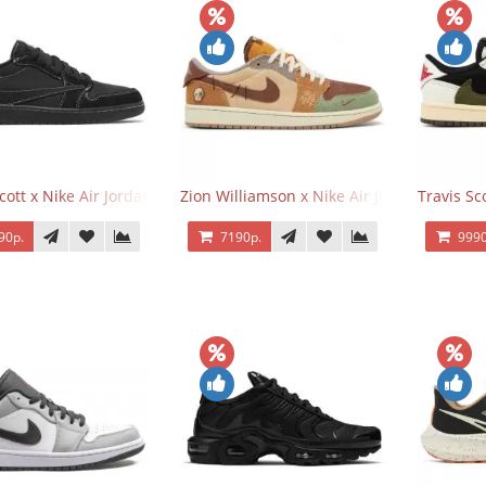
Scott x Nike Air Jordan 1 Retro Low OG SP Black Phantom
Zion Williamson x Nike Air Jordan 1 Retr
Travis Sc
90р.
7190р.
9990