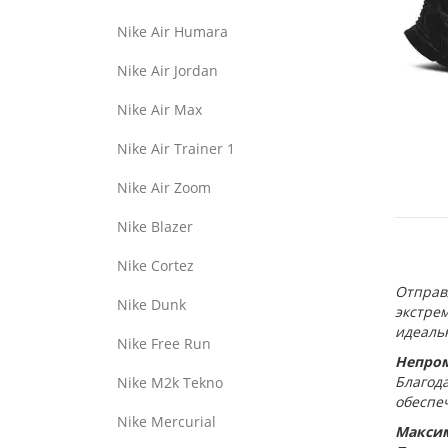
Nike Air Humara
Nike Air Jordan
Nike Air Max
Nike Air Trainer 1
Nike Air Zoom
Nike Blazer
Nike Cortez
Отправл
Nike Dunk
экстрем
идеаль
Nike Free Run
Непром
Благода
Nike M2k Tekno
обеспеч
Nike Mercurial
Максим