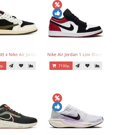
o Low OG Voodoo
ott x Nike Air Jordan 1 Retro Low OG SP Olive
Nike Air Jordan 1 Low Black Toe
р.
7190р.