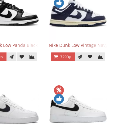
k Low Panda Black White
Nike Dunk Low Vintage Navy
р.
7290р.