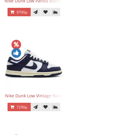
Nike Dunk Low Panda Black White
9790р.
Nike Dunk Low Vintage Navy
7290р.