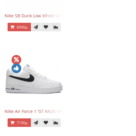
Nike SB Dunk Low White Gum
8990р.
Nike Air Force 1 '07 AN20 White Black
7190р.