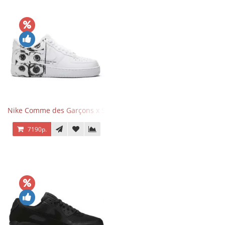
Nike Comme des Garçons x Supreme x Air Force 1 Low Eyes
7190р.