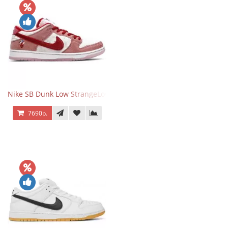
Nike SB Dunk Low StrangeLove Valentine's Day
7690р.