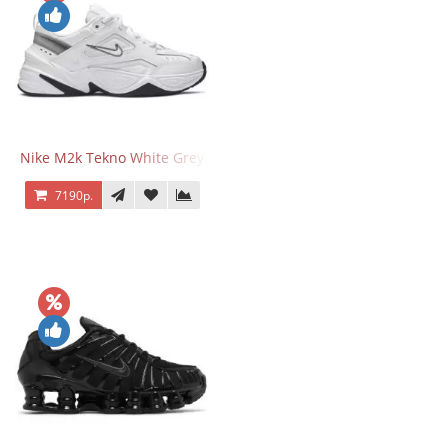
Nike M2k Tekno White Grey
7190р.