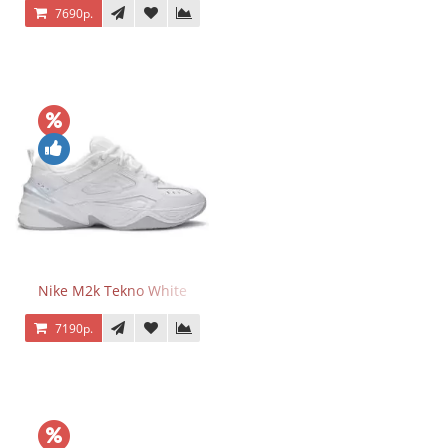
7690р.
Nike M2k Tekno White
7190р.