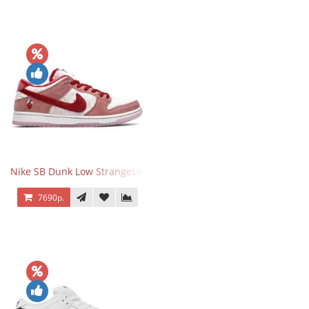
Nike SB Dunk Low StrangeLove Valentine's Day
7690р.