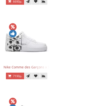
6690р.
Nike Comme des Garçons x Supreme x Air Force 1 Low Eyes
7190р.