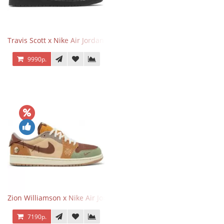
Travis Scott x Nike Air Jordan 1 Retro Low OG SP Black Phantom
9990р.
Zion Williamson x Nike Air Jordan 1 Retro Low OG Voodoo
7190р.