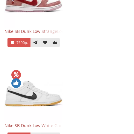
Nike SB Dunk Low StrangeLove Valentine's Day
7690р.
Nike SB Dunk Low White Gum