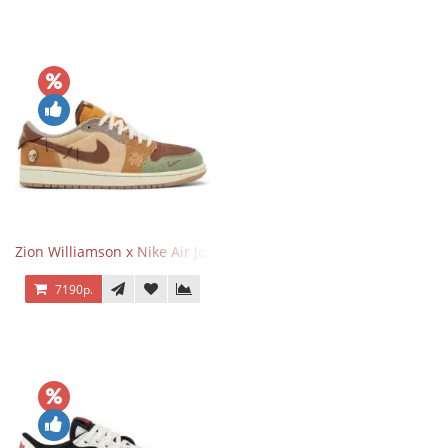
Zion Williamson x Nike Air Jordan 1 Retro Low OG Voodoo
7190р.