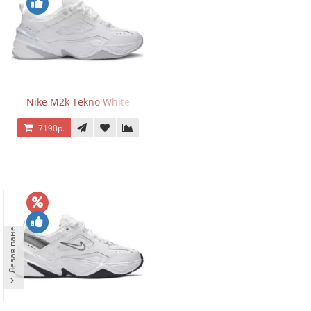
Nike M2k Tekno White
7190р.
Левая панель