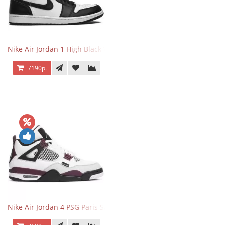
Nike Air Jordan 1 High Black White
7190р.
Nike Air Jordan 4 PSG Paris Saint Germain