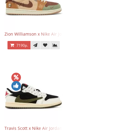
Zion Williamson x Nike Air Jordan 1 Retro Low OG Voodoo
7190р.
Travis Scott x Nike Air Jordan 1 Retro Low OG SP Olive