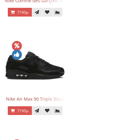
Nike Comme des Garçons x Supreme x Air Force 1 Low Eyes
7190р.
Nike Air Max 90 Triple Black
7190р.