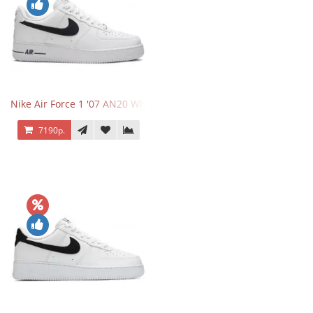
Nike Air Force 1 '07 AN20 White Black
7190р.