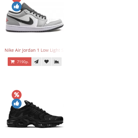
Nike Air Jordan 1 Low Light Smoke Grey
7190р.