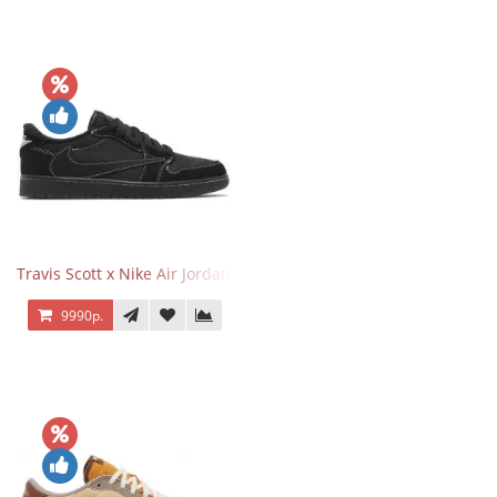
Travis Scott x Nike Air Jordan 1 Retro Low OG SP Black Phantom
9990р.