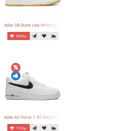
Nike SB Dunk Low White Gum
8990р.
Nike Air Force 1 '07 AN20 White Black
7190р.