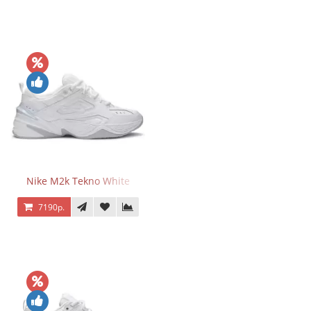
Nike M2k Tekno White
7190р.