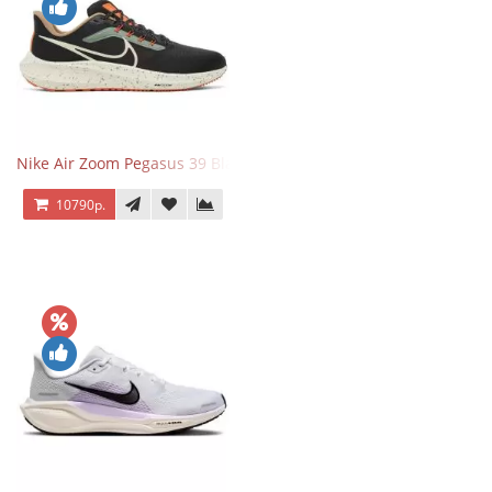
Nike Air Zoom Pegasus 39 Black White Orange
10790р.