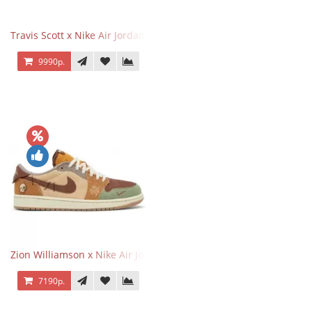
Travis Scott x Nike Air Jordan 1 Retro Low OG SP Black Phantom
9990р.
Zion Williamson x Nike Air Jordan 1 Retro Low OG Voodoo
7190р.