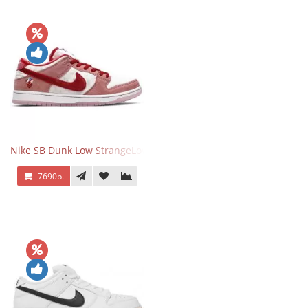
Nike SB Dunk Low StrangeLove Valentine's Day
7690р.