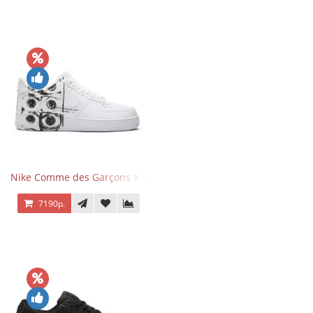
Nike Comme des Garçons x Supreme x Air Force 1 Low Eyes
7190р.