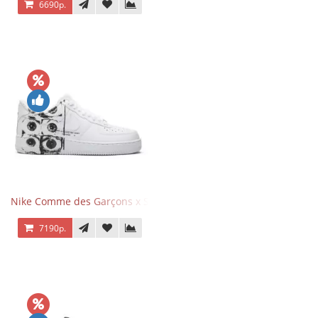
6690р.
Nike Comme des Garçons x Supreme x Air Force 1 Low Eyes
7190р.