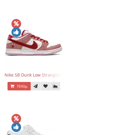
Nike SB Dunk Low StrangeLove Valentine's Day
7690р.