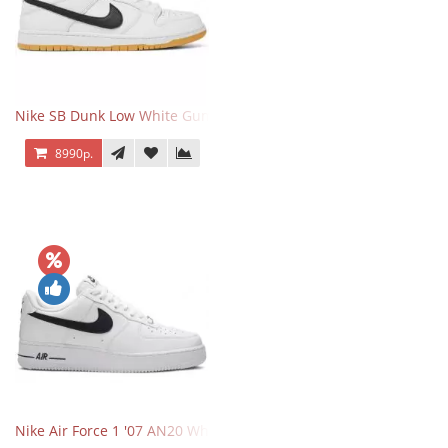
Nike SB Dunk Low White Gum
8990р.
Nike Air Force 1 '07 AN20 White Black