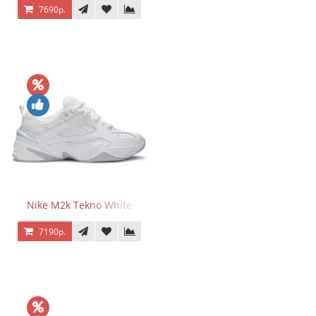
7690р.
Nike M2k Tekno White
7190р.