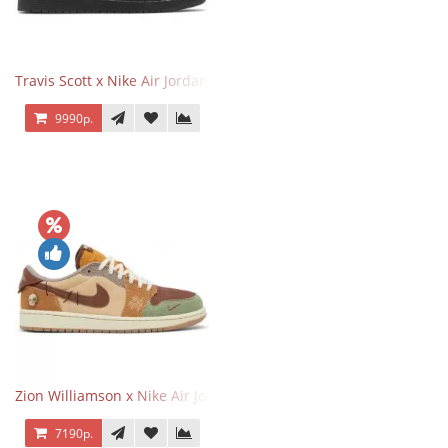
Travis Scott x Nike Air Jordan 1 Retro Low OG SP Black Phantom
9990р.
Zion Williamson x Nike Air Jordan 1 Retro Low OG Voodoo
7190р.