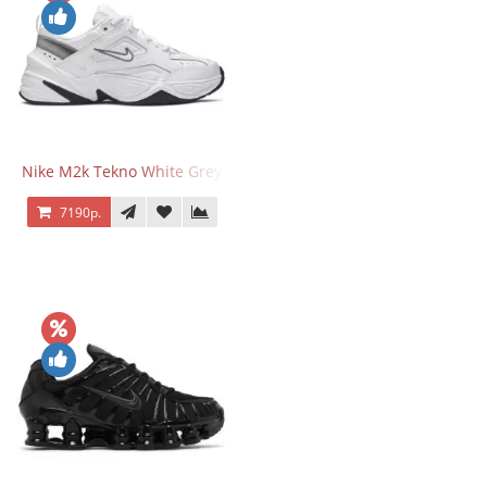
Nike M2k Tekno White Grey
7190р.