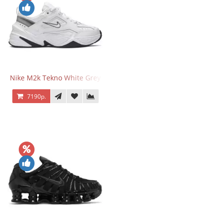
Nike M2k Tekno White Grey
7190р.