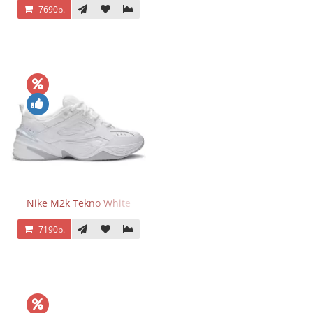
7690р.
Nike M2k Tekno White
7190р.