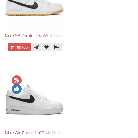
Nike SB Dunk Low White Gum
8990р.
Nike Air Force 1 '07 AN20 White Black