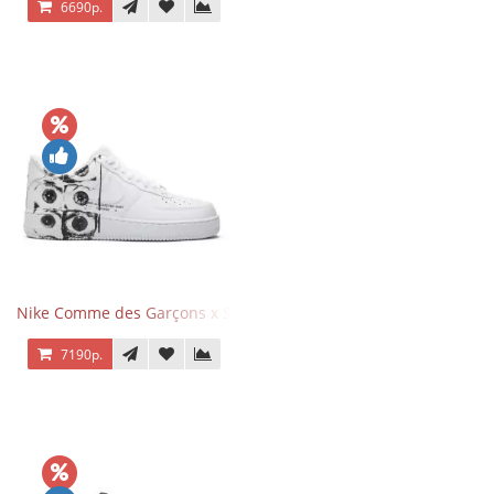
6690р.
Nike Comme des Garçons x Supreme x Air Force 1 Low Eyes
7190р.