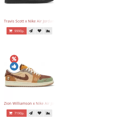
Travis Scott x Nike Air Jordan 1 Retro Low OG SP Black Phantom
9990р.
Zion Williamson x Nike Air Jordan 1 Retro Low OG Voodoo
7190р.