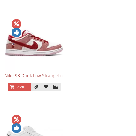
Nike SB Dunk Low StrangeLove Valentine's Day
7690р.