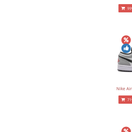
99
Nike Ai
71