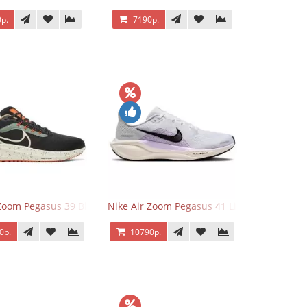
р.
7190р.
 Zoom Pegasus 39 Black White Orange
Nike Air Zoom Pegasus 41 Lilac Bloom
0р.
10790р.