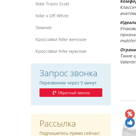
Комфор
Nike Travis Scott
Классич
анатоми
Nike x Off White
Идеаль
Зимние
Упакова
призна
Кроссовки Nike женские
matchin
Ограни
Кроссовки Nike мужские
Такие к
Valenti
Запрос звонка
Перезвоним через 5 минут
Обратный звонок
Рассылка
Подпишитесь прямо сейчас!