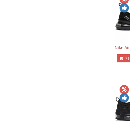
Nike Ai
71