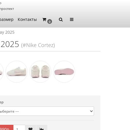
о
проспект
размер
Контакты
0
Day 2025
y 2025
(#Nike Cortez)
ер
990р.