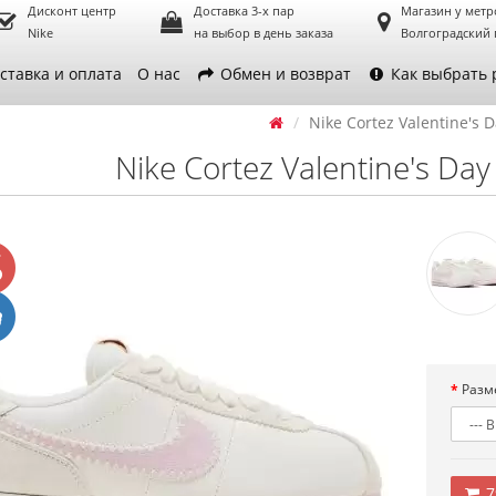
Дисконт центр
Доставка 3-х пар
Магазин у метр
Nike
на выбор в день заказа
Волгоградский 
ставка и оплата
О нас
Обмен и возврат
Как выбрать 
Nike Cortez Valentine's 
Nike Cortez Valentine's Da
Разм
7