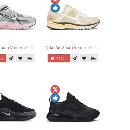
 Zoom Vomero 5 Photon Dust Pink Foam
Nike Air Zoom Vomero 5 Oatmeal
р.
7490р.