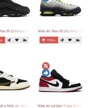
Max 95 Essential Triple Black
Nike Air Max 95 OG Neon 2025
р.
7090р.
o Low OG Voodoo
ott x Nike Air Jordan 1 Retro Low OG SP Olive
Nike Air Jordan 1 Low Black Toe