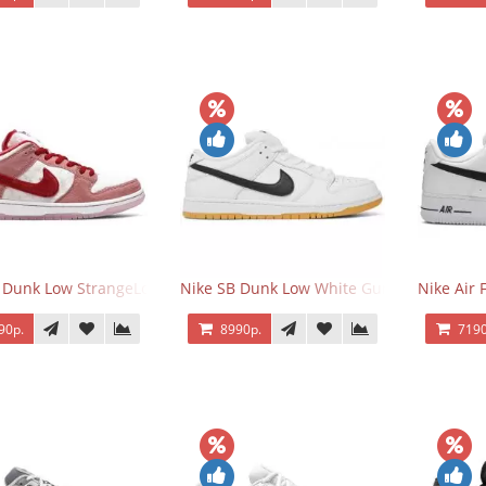
 Dunk Low StrangeLove Valentine's Day
Nike SB Dunk Low White Gum
Nike Air 
90р.
8990р.
7190