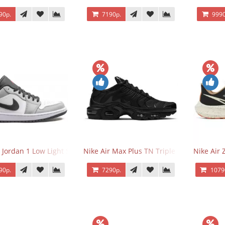
90р.
7190р.
9990
r Jordan 1 Low Light Smoke Grey
Nike Air Max Plus TN Triple Black
Nike Air
90р.
7290р.
1079