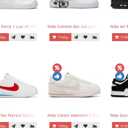
 Force 1 Low All White
Nike Comme des Garçons x Supreme x Air
Nike Air 
90р.
7190р.
7190
rtez Forrest Gump 2024
Nike Cortez Valentine's Day 2025
Nike Dun
90р.
7990р.
9790