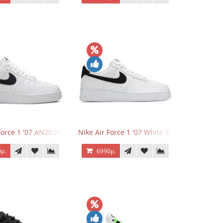
Force 1 '07 AN20 White Black
Nike Air Force 1 '07 White Black
р.
6990р.