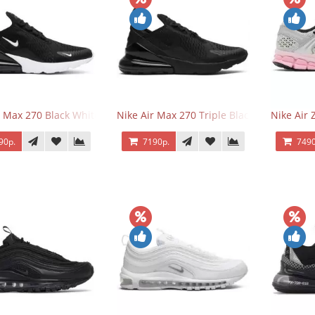
r Max 270 Black White
Nike Air Max 270 Triple Black
Nike Air
90р.
7190р.
7490