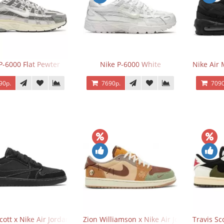
P-6000 Flat Pewter
Nike P-6000 White
Nike Air 
90р.
7690р.
7090
Scott x Nike Air Jordan 1 Retro Low OG SP Black Phantom
Zion Williamson x Nike Air Jordan 1 Retr
Travis Sc