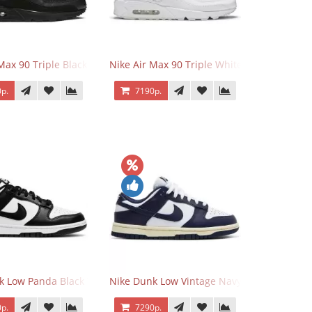
 Force 1 Low Eyes
Max 90 Triple Black
Nike Air Max 90 Triple White
р.
7190р.
k Low Panda Black White
Nike Dunk Low Vintage Navy
р.
7290р.