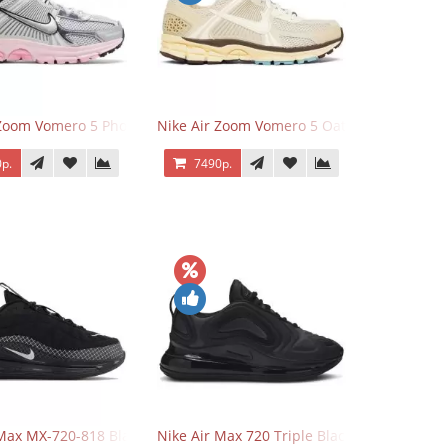
 Zoom Vomero 5 Photon Dust Pink Foam
Nike Air Zoom Vomero 5 Oatmeal
р.
7490р.
 Max MX-720-818 Black
Nike Air Max 720 Triple Black