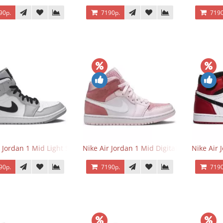
90р.
7190р.
7190
r Jordan 1 Mid Light Smoke Grey
Nike Air Jordan 1 Mid Digital Pink
Nike Air 
90р.
7190р.
7190