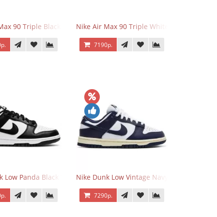
 Force 1 Low Eyes
Max 90 Triple Black
Nike Air Max 90 Triple White
р.
7190р.
k Low Panda Black White
Nike Dunk Low Vintage Navy
р.
7290р.