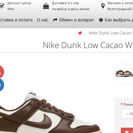
Дисконт центр
Доставка 3-х пар
Магазин у метр
Nike
на выбор в день заказа
Волгоградский 
ставка и оплата
О нас
Обмен и возврат
Как выбрать 
Nike Dunk Low Cacao
Nike Dunk Low Cacao 
Разм
7