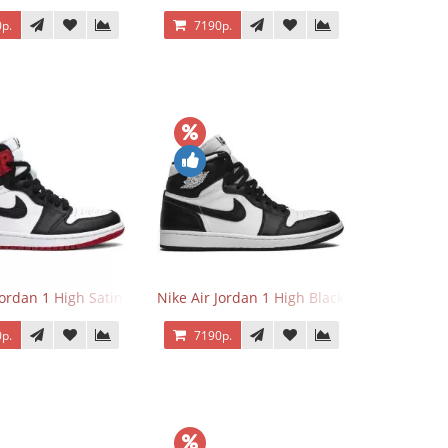
р.
7190р.
Jordan 1 High Satin Black Toe
Nike Air Jordan 1 High Black White
р.
7190р.