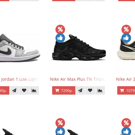
r Jordan 1 Low Light Smoke Grey
Nike Air Max Plus TN Triple Black
Nike Air
90р.
7290р.
1079