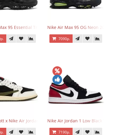
Max 95 Essential Triple Black
Nike Air Max 95 OG Neon 2025
р.
7090р.
o Low OG Voodoo
ott x Nike Air Jordan 1 Retro Low OG SP Olive
Nike Air Jordan 1 Low Black Toe
р.
7190р.