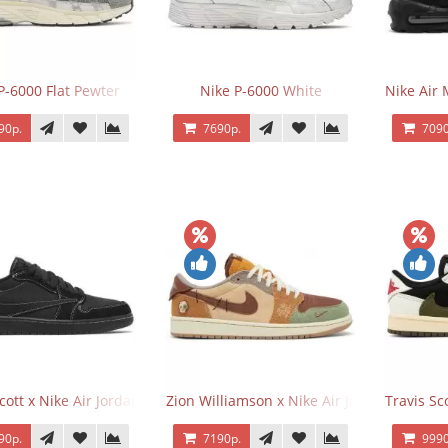
P-6000 Flat Pewter
Nike P-6000 White
Nike Air 
90р.
7690р.
7090
Scott x Nike Air Jordan 1 Retro Low OG SP Black Phantom
Zion Williamson x Nike Air Jordan 1 Retr
Travis Sc
90р.
7190р.
9990