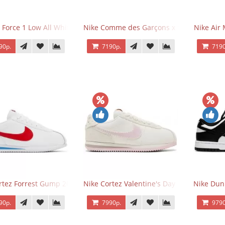
 Force 1 Low All White
Nike Comme des Garçons x Supreme x Air
Nike Air 
90р.
7190р.
7190
rtez Forrest Gump 2024
Nike Cortez Valentine's Day 2025
Nike Dun
90р.
7990р.
9790