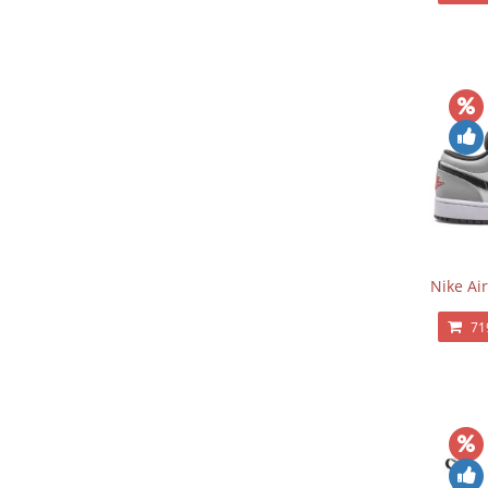
Nike Ai
71