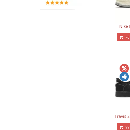
Nike 
76
Travis 
99