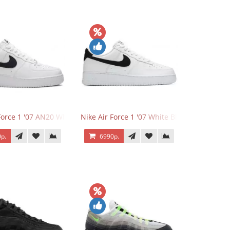
Force 1 '07 AN20 White Black
Nike Air Force 1 '07 White Black
р.
6990р.