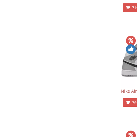
71
Nike Ai
76