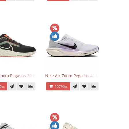
 Zoom Pegasus 39 Black White Orange
Nike Air Zoom Pegasus 41 Lilac Bloom
0р.
10790р.