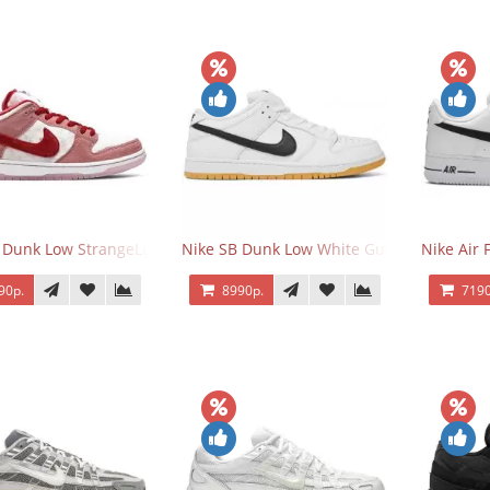
 Dunk Low StrangeLove Valentine's Day
Nike SB Dunk Low White Gum
Nike Air 
90р.
8990р.
7190