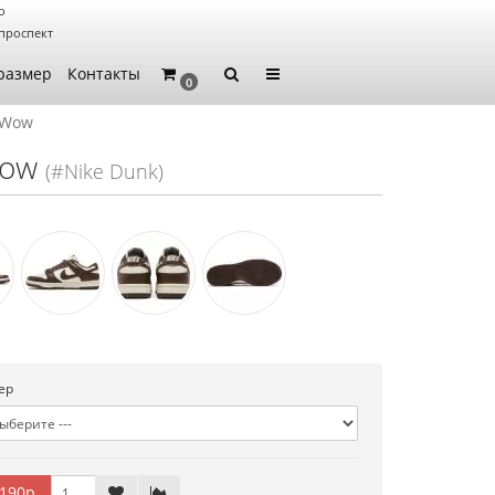
о
проспект
размер
Контакты
0
 Wow
Wow
(#Nike Dunk)
ер
190р.