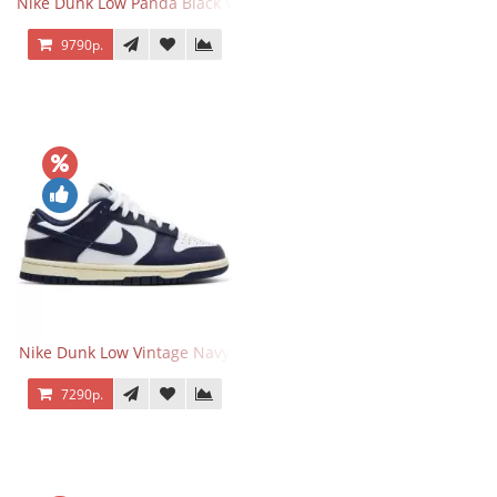
Nike Dunk Low Panda Black White
9790р.
Nike Dunk Low Vintage Navy
7290р.