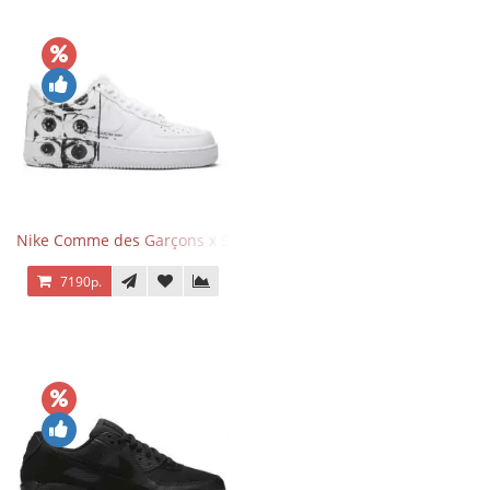
Nike Comme des Garçons x Supreme x Air Force 1 Low Eyes
7190р.