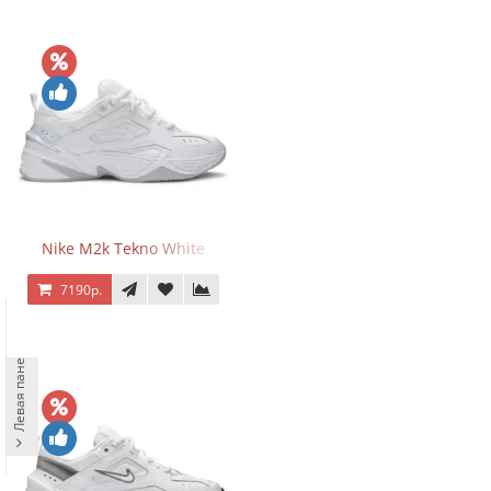
Nike M2k Tekno White
7190р.
Левая панель