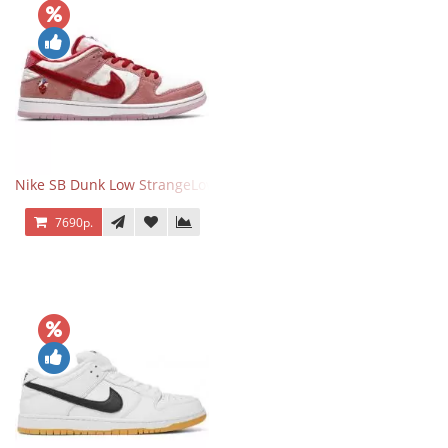
Nike SB Dunk Low StrangeLove Valentine's Day
7690р.