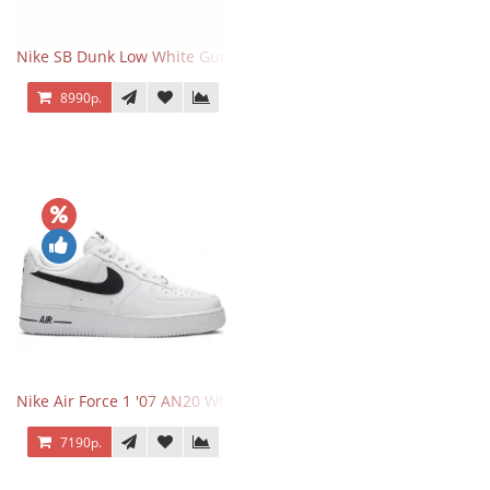
Nike SB Dunk Low White Gum
8990р.
Nike Air Force 1 '07 AN20 White Black
7190р.