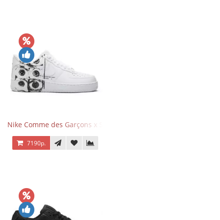
Nike Comme des Garçons x Supreme x Air Force 1 Low Eyes
7190р.