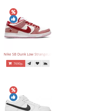
Nike SB Dunk Low StrangeLove Valentine's Day
7690р.