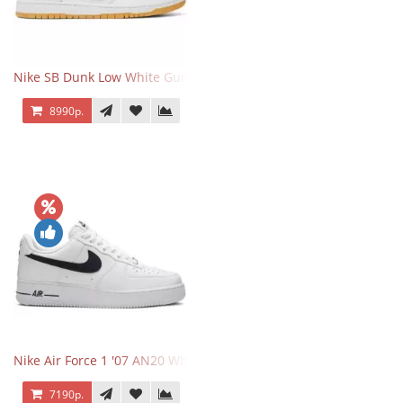
Nike SB Dunk Low White Gum
8990р.
Nike Air Force 1 '07 AN20 White Black
7190р.