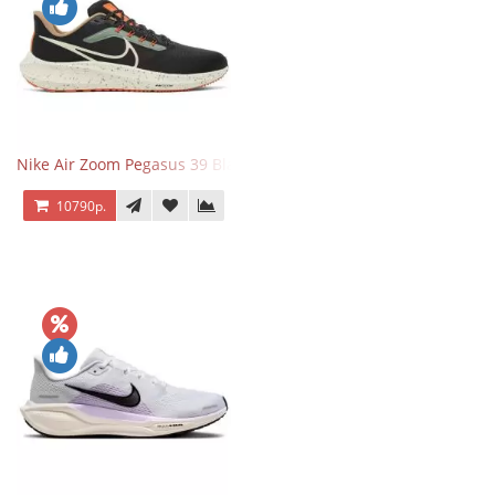
Nike Air Zoom Pegasus 39 Black White Orange
10790р.