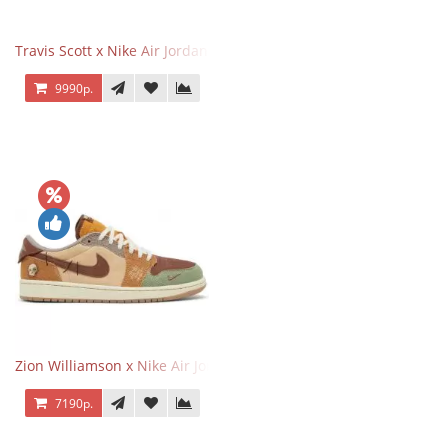
Travis Scott x Nike Air Jordan 1 Retro Low OG SP Black Phantom
9990р.
Zion Williamson x Nike Air Jordan 1 Retro Low OG Voodoo
7190р.