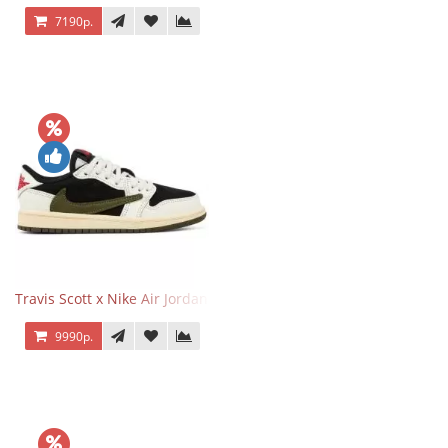
7190р.
Travis Scott x Nike Air Jordan 1 Retro Low OG SP Olive
9990р.