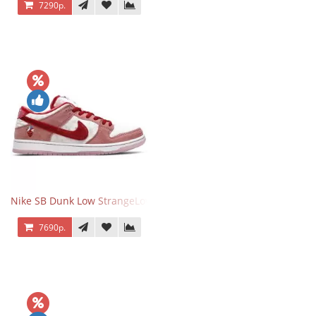
7290р.
Nike SB Dunk Low StrangeLove Valentine's Day
7690р.