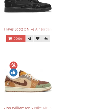
Travis Scott x Nike Air Jordan 1 Retro Low OG SP Black Phantom
9990р.
Zion Williamson x Nike Air Jordan 1 Retro Low OG Voodoo