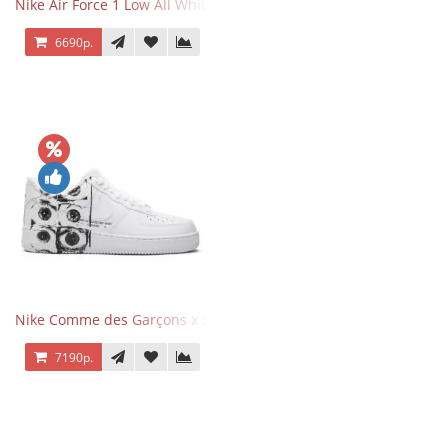
Nike Air Force 1 Low All White
6690р.
Nike Comme des Garçons x Supreme x Air Force 1 Low Eyes
7190р.