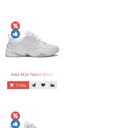
Nike M2k Tekno White
7190р.