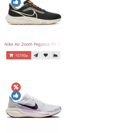
Nike Air Zoom Pegasus 39 Black White Orange
10790р.