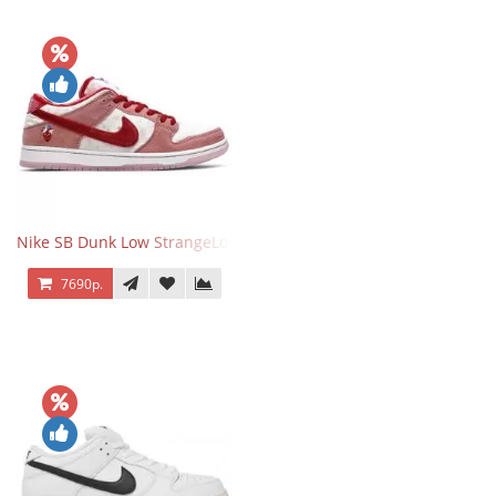
Nike SB Dunk Low StrangeLove Valentine's Day
7690р.