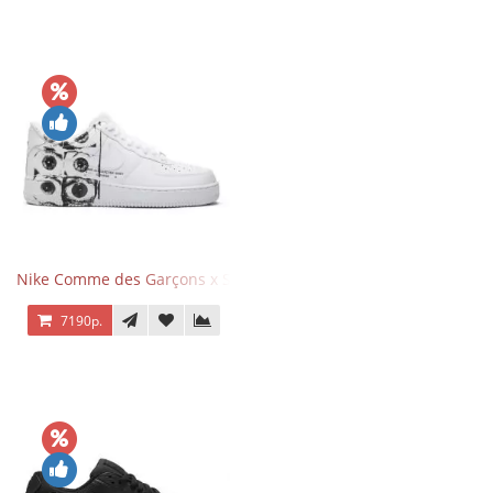
Nike Comme des Garçons x Supreme x Air Force 1 Low Eyes
7190р.