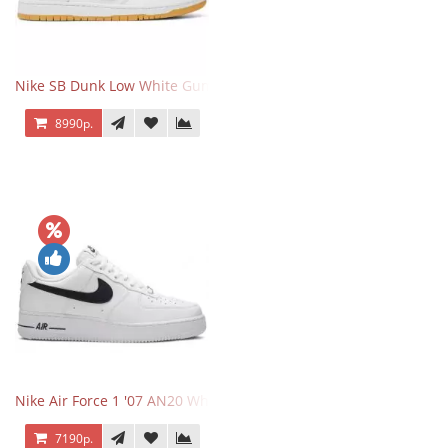
Nike SB Dunk Low White Gum
8990р.
Nike Air Force 1 '07 AN20 White Black
7190р.