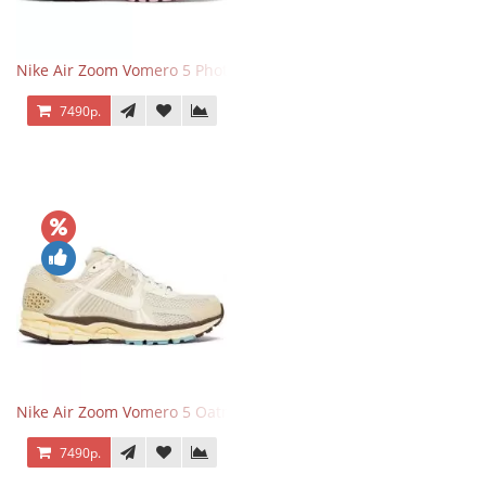
Nike Air Zoom Vomero 5 Photon Dust Pink Foam
7490р.
Nike Air Zoom Vomero 5 Oatmeal
7490р.