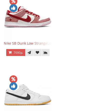
Nike SB Dunk Low StrangeLove Valentine's Day
7690р.