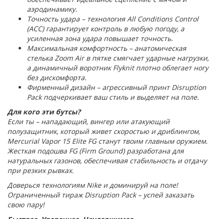
аэродинамику.
Точность удара – технология All Conditions Control
(ACC) гарантирует контроль в любую погоду, а
усиленная зона удара повышает точность.
Максимальная комфортность – анатомическая
стелька Zoom Air в пятке смягчает ударные нагрузки,
а динамичный воротник Flyknit плотно облегает ногу
без дискомфорта.
Фирменный дизайн – агрессивный принт Disruption
Pack подчеркивает ваш стиль и выделяет на поле.
Для кого эти бутсы?
Если ты – нападающий, вингер или атакующий
полузащитник, который живет скоростью и дриблингом,
Mercurial Vapor 15 Elite FG станут твоим главным оружием.
Жесткая подошва FG (Firm Ground) разработана для
натуральных газонов, обеспечивая стабильность и отдачу
при резких рывках.
Доверься технологиям Nike и доминируй на поле!
Ограниченный тираж Disruption Pack – успей заказать
свою пару!