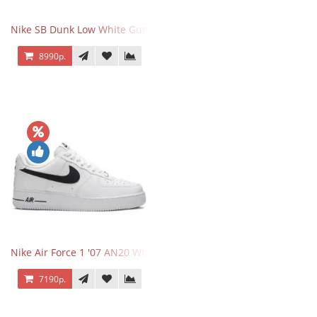
Nike SB Dunk Low White Gum
8990р.
Nike Air Force 1 '07 AN20 White Black
7190р.