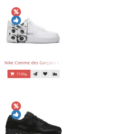
Nike Comme des Garçons x Supreme x Air Force 1 Low Eyes
7190р.