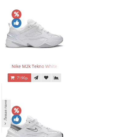
Nike M2k Tekno White
7190р.
Левая панель