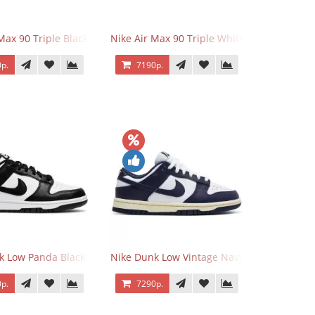
 Force 1 Low Eyes
Max 90 Triple Black
Nike Air Max 90 Triple White
р.
7190р.
k Low Panda Black White
Nike Dunk Low Vintage Navy
р.
7290р.