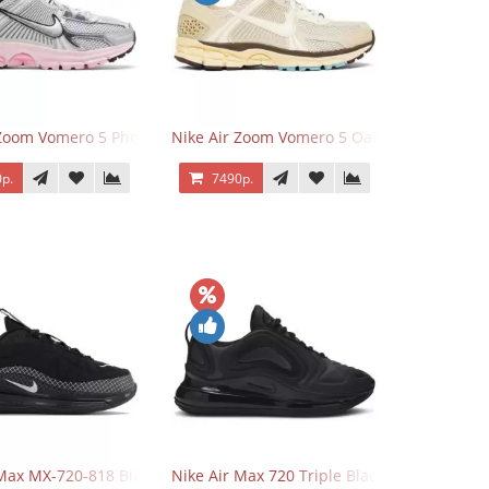
 Zoom Vomero 5 Photon Dust Pink Foam
Nike Air Zoom Vomero 5 Oatmeal
р.
7490р.
 Max MX-720-818 Black
Nike Air Max 720 Triple Black