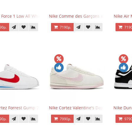
 Force 1 Low All White
Nike Comme des Garçons x Supreme x Air
Nike Air 
90р.
7190р.
7190
rtez Forrest Gump 2024
Nike Cortez Valentine's Day 2025
Nike Dun
90р.
7990р.
9790