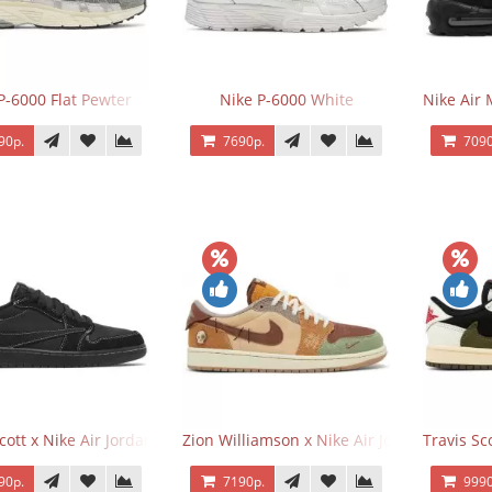
P-6000 Flat Pewter
Nike P-6000 White
Nike Air 
90р.
7690р.
7090
Scott x Nike Air Jordan 1 Retro Low OG SP Black Phantom
Zion Williamson x Nike Air Jordan 1 Retr
Travis Sc
90р.
7190р.
9990