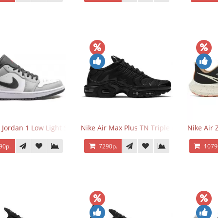
r Jordan 1 Low Light Smoke Grey
Nike Air Max Plus TN Triple Black
Nike Air
90р.
7290р.
1079