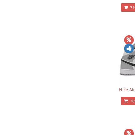
71
Nike Ai
76