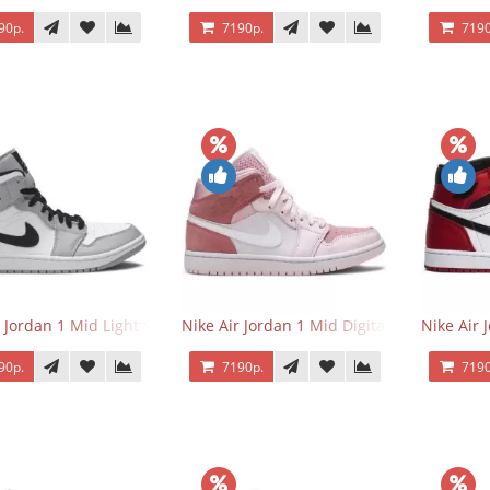
90р.
7190р.
7190
r Jordan 1 Mid Light Smoke Grey
Nike Air Jordan 1 Mid Digital Pink
Nike Air 
90р.
7190р.
7190