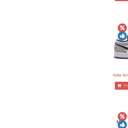
Nike Ai
71