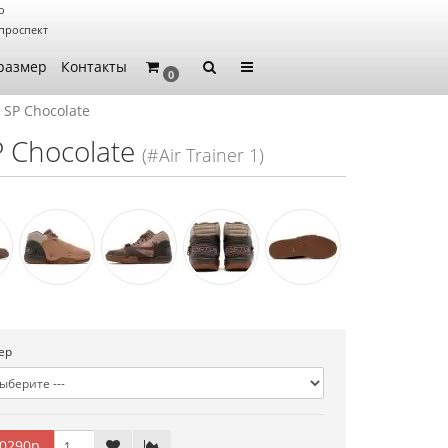
о
проспект
размер
Контакты
0
1 SP Chocolate
SP Chocolate
(#Air Trainer 1)
ер
0290р.