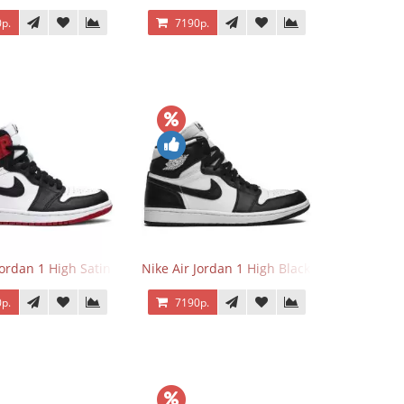
р.
7190р.
Jordan 1 High Satin Black Toe
Nike Air Jordan 1 High Black White
р.
7190р.