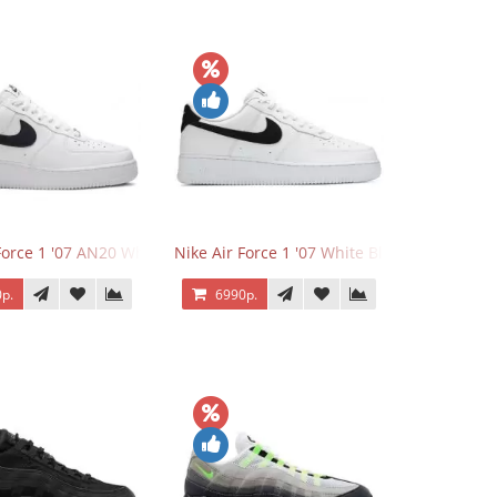
Force 1 '07 AN20 White Black
Nike Air Force 1 '07 White Black
р.
6990р.