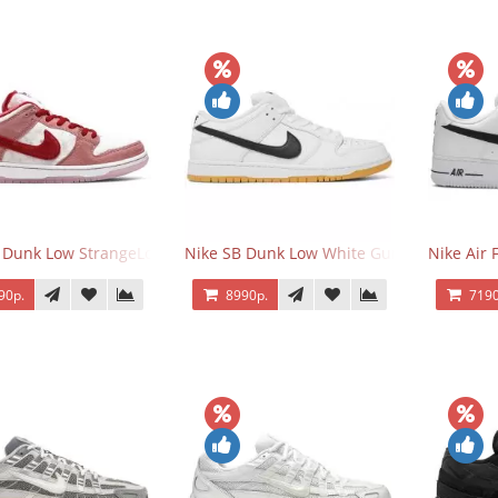
 Dunk Low StrangeLove Valentine's Day
Nike SB Dunk Low White Gum
Nike Air 
90р.
8990р.
7190