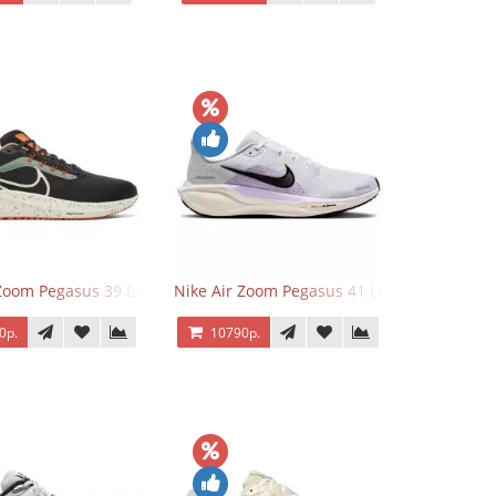
 Zoom Pegasus 39 Black White Orange
Nike Air Zoom Pegasus 41 Lilac Bloom
0р.
10790р.