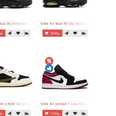
Max 95 Essential Triple Black
Nike Air Max 95 OG Neon 2025
р.
7090р.
o Low OG Voodoo
ott x Nike Air Jordan 1 Retro Low OG SP Olive
Nike Air Jordan 1 Low Black Toe
р.
7190р.