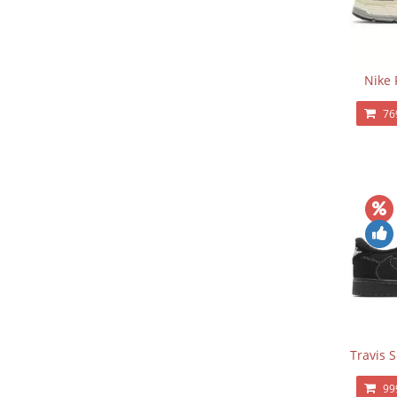
Nike 
76
Travis 
99