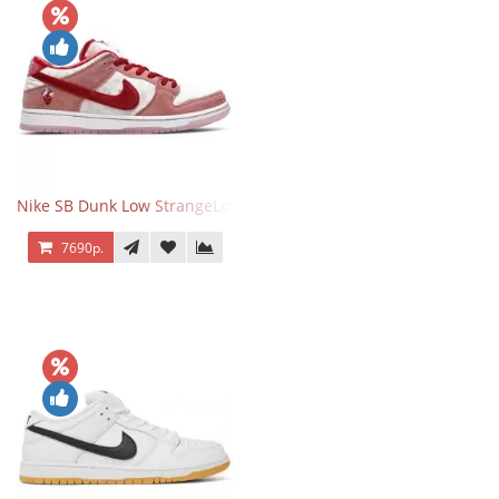
Nike SB Dunk Low StrangeLove Valentine's Day
7690р.