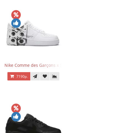
Nike Comme des Garçons x Supreme x Air Force 1 Low Eyes
7190р.