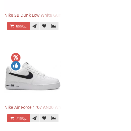
Nike SB Dunk Low White Gum
8990р.
Nike Air Force 1 '07 AN20 White Black
7190р.