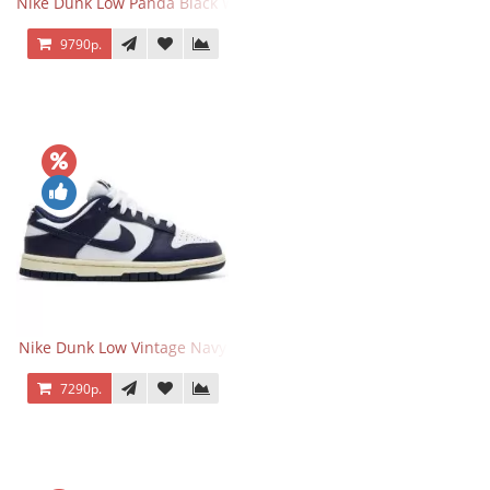
Nike Dunk Low Panda Black White
9790р.
Nike Dunk Low Vintage Navy
7290р.