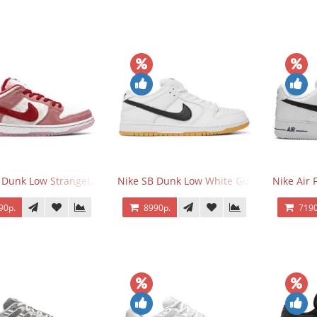
 Dunk Low StrangeLove Valentine's Day
Nike SB Dunk Low White Gum
Nike Air 
90р.
8990р.
7190