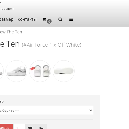
о
проспект
размер
Контакты
0
 Low The Ten
he Ten
(#Air Force 1 x Off White)
ер
990р.