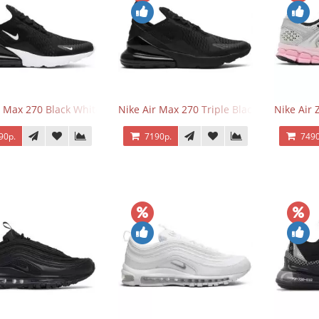
r Max 270 Black White
Nike Air Max 270 Triple Black
Nike Air
90р.
7190р.
7490