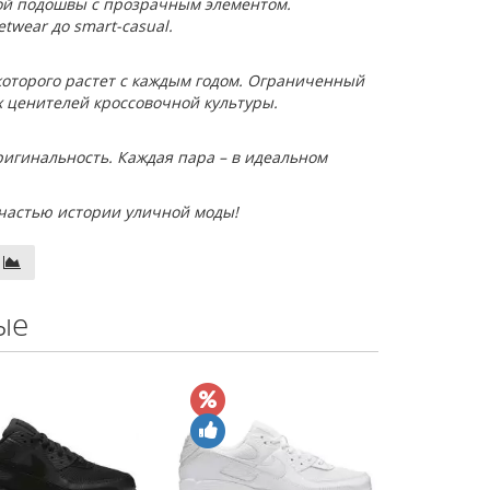
ой подошвы с прозрачным элементом.
twear до smart-casual.
ь которого растет с каждым годом. Ограниченный
х ценителей кроссовочной культуры.
игинальность. Каждая пара – в идеальном
ь частью истории уличной моды!
ые