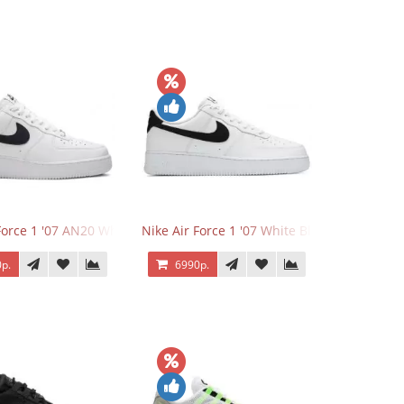
Force 1 '07 AN20 White Black
Nike Air Force 1 '07 White Black
р.
6990р.