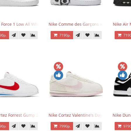
 Force 1 Low All White
Nike Comme des Garçons x Supreme x Air
Nike Air 
90р.
7190р.
7190
rtez Forrest Gump 2024
Nike Cortez Valentine's Day 2025
Nike Dun
90р.
7990р.
9790