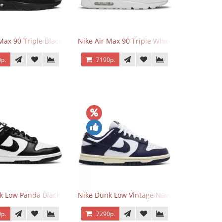
 Force 1 Low Eyes
Max 90 Triple Black
Nike Air Max 90 Triple White
р.
7190р.
k Low Panda Black White
Nike Dunk Low Vintage Navy
р.
7290р.