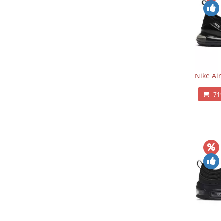
Nike Ai
71