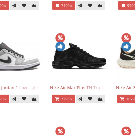
90р.
7190р.
9990
r Jordan 1 Low Light Smoke Grey
Nike Air Max Plus TN Triple Black
Nike Air
90р.
7290р.
1079