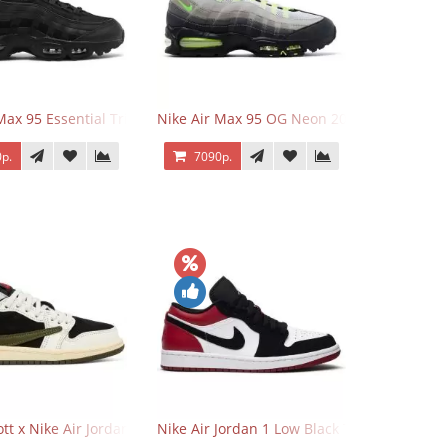
Max 95 Essential Triple Black
Nike Air Max 95 OG Neon 2025
р.
7090р.
o Low OG Voodoo
ott x Nike Air Jordan 1 Retro Low OG SP Olive
Nike Air Jordan 1 Low Black Toe