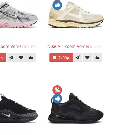
 Zoom Vomero 5 Photon Dust Pink Foam
Nike Air Zoom Vomero 5 Oatmeal
р.
7490р.