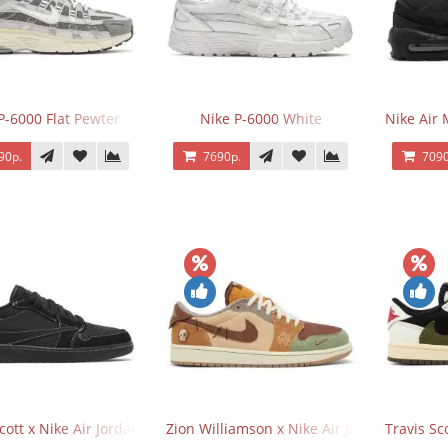
P-6000 Flat Pewter
Nike P-6000 White
Nike Air 
90р.
7690р.
7090
Scott x Nike Air Jordan 1 Retro Low OG SP Black Phantom
Zion Williamson x Nike Air Jordan 1 Retr
Travis Sc