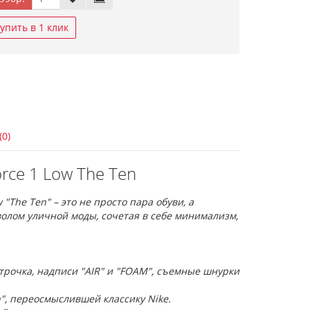
упить в 1 клик
(0)
orce 1 Low The Ten
 "The Ten" – это не просто пара обуви, а
волом уличной моды, сочетая в себе минимализм,
трочка, надписи "AIR" и "FOAM", съемные шнурки
", переосмыслившей классику Nike.