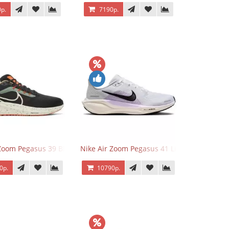
р.
7190р.
 Zoom Pegasus 39 Black White Orange
Nike Air Zoom Pegasus 41 Lilac Bloom
0р.
10790р.