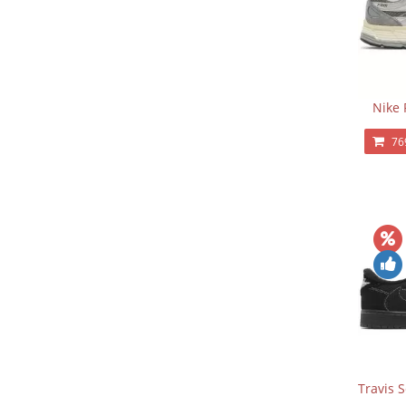
Nike 
76
Travis 