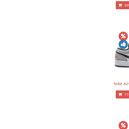
99
Nike Ai
71