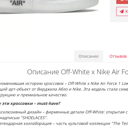
К
Описание
Отзывов 
Описание Off-White x Nike Air F
изменившая историю кроссовок – Off-White x Nike Air Force 1 Low
ий арт-объект от Вирджила Абло и Nike. Эта модель стала сим
трукцию и премиальное качество.
 эти кроссовки – must-have?
ксклюзивный дизайн – фирменные детали Off-White: открытая с
 надписью "SHOELACES".
егендарная коллаборация – часть культовой коллекции "The Ten